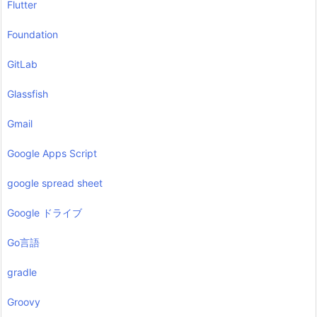
Flutter
Foundation
GitLab
Glassfish
Gmail
Google Apps Script
google spread sheet
Google ドライブ
Go言語
gradle
Groovy