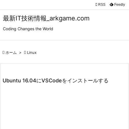

RSS
Feedly

メニュ
最新IT技術情報_arkgame.com

Coding Changes the World
サイド

前へ

ホーム
>

Linux

次へ

検索
Ubuntu 16.04にVSCodeをインストールする