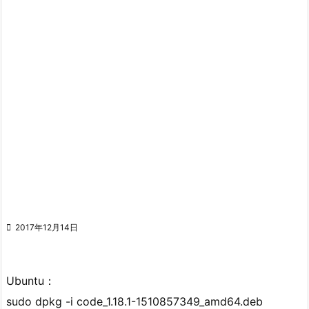

2017年12月14日
Ubuntu：
sudo dpkg -i code_1.18.1-1510857349_amd64.deb