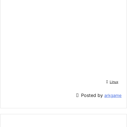

Linux

Posted by
arkgame