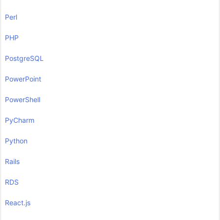
Perl
PHP
PostgreSQL
PowerPoint
PowerShell
PyCharm
Python
Rails
RDS
React.js