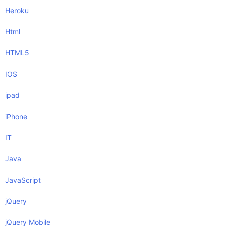
Heroku
Html
HTML5
IOS
ipad
iPhone
IT
Java
JavaScript
jQuery
jQuery Mobile