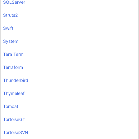
SQLServer
Struts2
Swift
System
Tera Term
Terraform
Thunderbird
Thymeleaf
Tomcat
TortoiseGit
TortoiseSVN