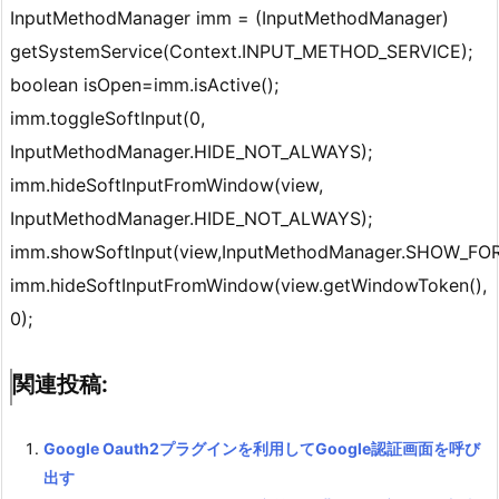
InputMethodManager imm = (InputMethodManager)
getSystemService(Context.INPUT_METHOD_SERVICE);
boolean isOpen=imm.isActive();
imm.toggleSoftInput(0,
InputMethodManager.HIDE_NOT_ALWAYS);
imm.hideSoftInputFromWindow(view,
InputMethodManager.HIDE_NOT_ALWAYS);
imm.showSoftInput(view,InputMethodManager.SHOW_FO
imm.hideSoftInputFromWindow(view.getWindowToken(),
0);
関連投稿:
Google Oauth2プラグインを利用してGoogle認証画面を呼び
出す