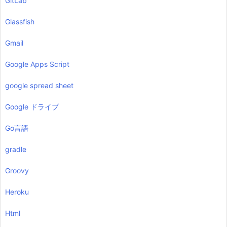
GitLab
Glassfish
Gmail
Google Apps Script
google spread sheet
Google ドライブ
Go言語
gradle
Groovy
Heroku
Html