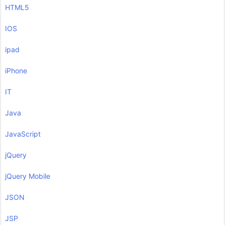
HTML5
IOS
ipad
iPhone
IT
Java
JavaScript
jQuery
jQuery Mobile
JSON
JSP