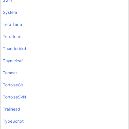
Swift
System
Tera Term
Terraform
Thunderbird
Thymeleaf
Tomcat
TortoiseGit
TortoiseSVN
Trailhead
TypeScript