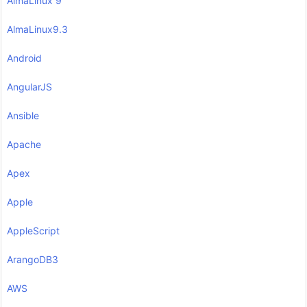
AlmaLinux 9
AlmaLinux9.3
Android
AngularJS
Ansible
Apache
Apex
Apple
AppleScript
ArangoDB3
AWS