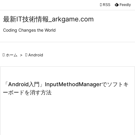

RSS
Feedly

メニュ
最新IT技術情報_arkgame.com

Coding Changes the World
サイド

前へ

ホーム
>

Android

次へ

検索
「Android入門」InputMethodManagerでソフトキ
ーボードを消す方法