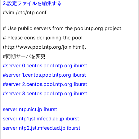
2.設定ファイルを編集する
#vim /etc/ntp.conf
# Use public servers from the pool.ntp.org project.
# Please consider joining the pool
(http://www.pool.ntp.org/join.html).
#同期サーバを変更
#server 0.centos.pool.ntp.org iburst
#server 1.centos.pool.ntp.org iburst
#server 2.centos.pool.ntp.org iburst
#server 3.centos.pool.ntp.org iburst
server ntp.nict.jp iburst
server ntp1.jst.mfeed.ad.jp iburst
server ntp2.jst.mfeed.ad.jp iburst