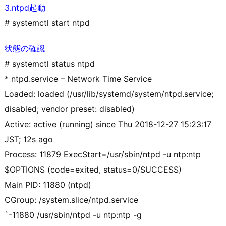
3.ntpd起動
# systemctl start ntpd
状態の確認
# systemctl status ntpd
* ntpd.service – Network Time Service
Loaded: loaded (/usr/lib/systemd/system/ntpd.service;
disabled; vendor preset: disabled)
Active: active (running) since Thu 2018-12-27 15:23:17
JST; 12s ago
Process: 11879 ExecStart=/usr/sbin/ntpd -u ntp:ntp
$OPTIONS (code=exited, status=0/SUCCESS)
Main PID: 11880 (ntpd)
CGroup: /system.slice/ntpd.service
`-11880 /usr/sbin/ntpd -u ntp:ntp -g