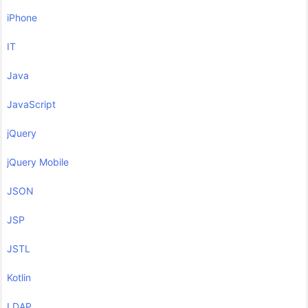
iPhone
IT
Java
JavaScript
jQuery
jQuery Mobile
JSON
JSP
JSTL
Kotlin
LDAP