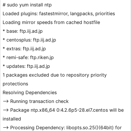
# sudo yum install ntp
Loaded plugins: fastestmirror, langpacks, priorities
Loading mirror speeds from cached hostfile
* base: ftp.iij.ad.jp
* centosplus: ftp.iij.ad.jp
* extras: ftp.iij.ad.jp
* remi-safe: ftp.riken.jp
* updates: ftp.iij.ad.jp
1 packages excluded due to repository priority
protections
Resolving Dependencies
–> Running transaction check
—> Package ntp.x86_64 0:4.2.6p5-28.el7.centos will be
installed
–> Processing Dependency: libopts.so.25()(64bit) for