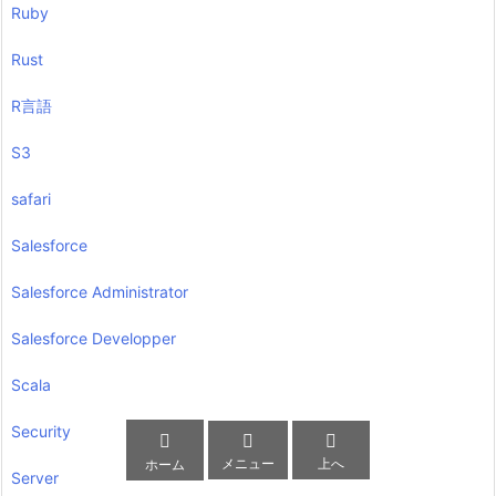
Ruby
Rust
R言語
S3
safari
Salesforce
Salesforce Administrator
Salesforce Developper
Scala
Security



メニュー
上へ
ホーム
Server