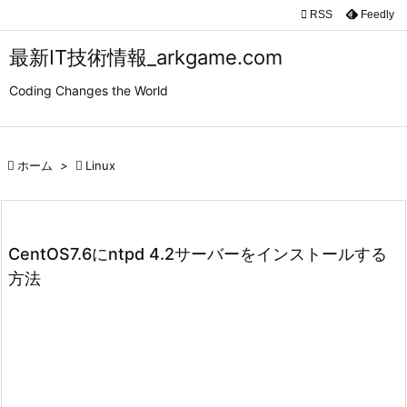

RSS
Feedly

メニュ
最新IT技術情報_arkgame.com

Coding Changes the World
サイド

前へ

ホーム
>

Linux

次へ

検索
CentOS7.6にntpd 4.2サーバーをインストールする
方法