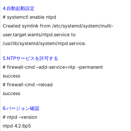
4.自動起動設定
# systemctl enable ntpd
Created symlink from /etc/systemd/system/multi-
user.target.wants/ntpd.service to
/usr/lib/systemd/system/ntpd.service.
5.NTPサービスを許可する
# firewall-cmd –add-service=ntp –permanent
success
# firewall-cmd –reload
success
6.バージョン確認
# ntpd –version
ntpd 4.2.6p5