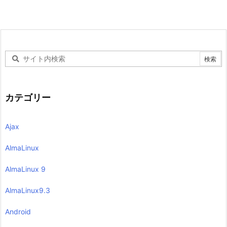
カテゴリー
Ajax
AlmaLinux
AlmaLinux 9
AlmaLinux9.3
Android