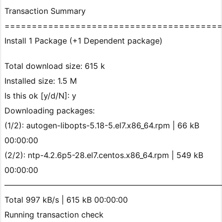
Transaction Summary
=======================================
Install 1 Package (+1 Dependent package)
Total download size: 615 k
Installed size: 1.5 M
Is this ok [y/d/N]: y
Downloading packages:
(1/2): autogen-libopts-5.18-5.el7.x86_64.rpm | 66 kB
00:00:00
(2/2): ntp-4.2.6p5-28.el7.centos.x86_64.rpm | 549 kB
00:00:00
———————————————————————————
Total 997 kB/s | 615 kB 00:00:00
Running transaction check