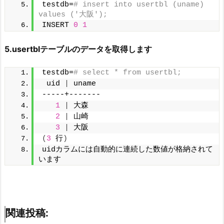
testdb=
# insert into usertbl (uname) 
values ('大阪');
INSERT 
0
1
5.usertblテーブルのデータを取得します
testdb=
# select * from usertbl;
 uid 
|
 uname
-----+-------
1
|
 大森
2
|
 山崎
3
|
 大阪
(
3
 行
)
uidカラムには自動的に連続した数値が格納されて
います
関連投稿: