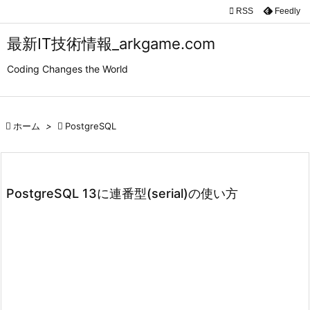

RSS
Feedly

メニュ
最新IT技術情報_arkgame.com

Coding Changes the World
サイド

前へ

ホーム
>

PostgreSQL

次へ

検索
PostgreSQL 13に連番型(serial)の使い方