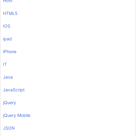
Html
HTML5
IOS
ipad
iPhone
IT
Java
JavaScript
jQuery
jQuery Mobile
JSON