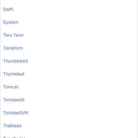
Swift
System
Tera Term
Terraform
Thunderbird
Thymeleaf
Tomcat
TortoiseGit
TortoiseSVN
Trailhead