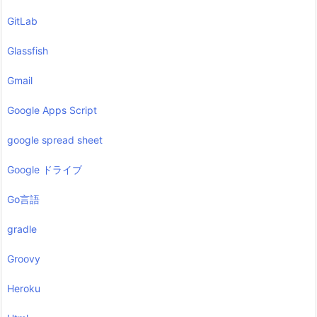
GitLab
Glassfish
Gmail
Google Apps Script
google spread sheet
Google ドライブ
Go言語
gradle
Groovy
Heroku