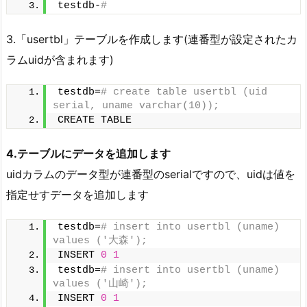
testdb-
#
3.「usertbl」テーブルを作成します(連番型が設定されたカ
ラムuidが含まれます)
testdb=
# create table usertbl (uid 
serial, uname varchar(10));
CREATE TABLE
4.テーブルにデータを追加します
uidカラムのデータ型が連番型のserialですので、uidは値を
指定せすデータを追加します
testdb=
# insert into usertbl (uname) 
values ('大森');
INSERT 
0
1
testdb=
# insert into usertbl (uname) 
values ('山崎');
INSERT 
0
1