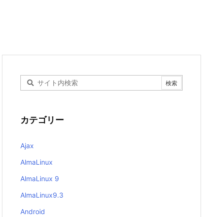
カテゴリー
Ajax
AlmaLinux
AlmaLinux 9
AlmaLinux9.3
Android