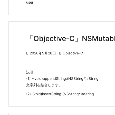
userI ...
「Objective-C」NSMut

2020年9月28日

Objective-C
説明
(1) -(void)appendString:(NSString*)aString
文字列を結合します。
(2)-(void)insertString:(NSString*)aString