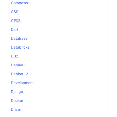
Composer
CSS
C言語
Dart
DataBase
Databricks
DB2
Debian 11
Debian 12
Development
Django
Docker
Driver