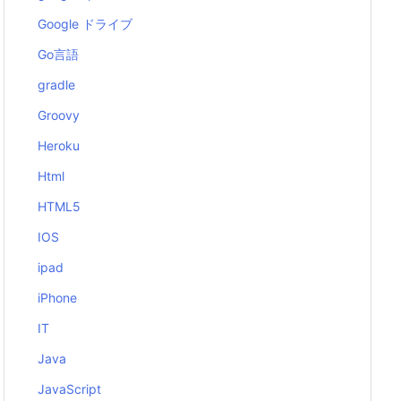
Google ドライブ
Go言語
gradle
Groovy
Heroku
Html
HTML5
IOS
ipad
iPhone
IT
Java
JavaScript