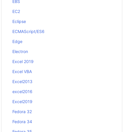
EBS
EC2
Eclipse
ECMAScript/ES6
Edge
Electron
Excel 2019
Excel VBA
Excel2013
excel2016
Excel2019
Fedora 32
Fedora 34
Fedora 35