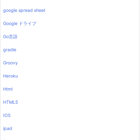
google spread sheet
Google ドライブ
Go言語
gradle
Groovy
Heroku
Html
HTML5
IOS
ipad