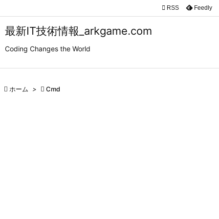

RSS
Feedly

メニュ
最新IT技術情報_arkgame.com

Coding Changes the World
サイド

前へ

ホーム
>

Cmd

次へ

検索