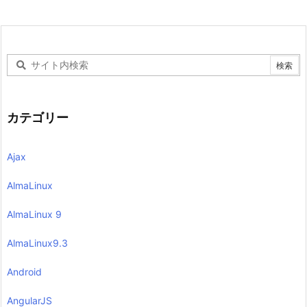
カテゴリー
Ajax
AlmaLinux
AlmaLinux 9
AlmaLinux9.3
Android
AngularJS