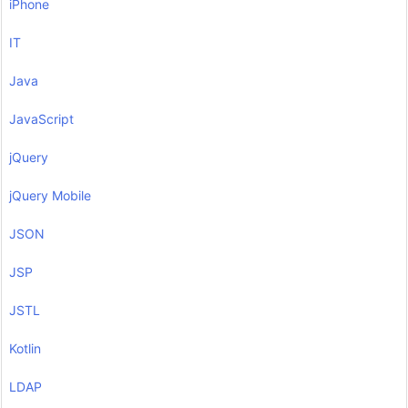
iPhone
IT
Java
JavaScript
jQuery
jQuery Mobile
JSON
JSP
JSTL
Kotlin
LDAP