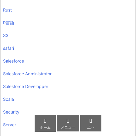
Rust
R言語
S3
safari
Salesforce
Salesforce Administrator
Salesforce Developper
Scala
Security



Server
メニュー
上へ
ホーム