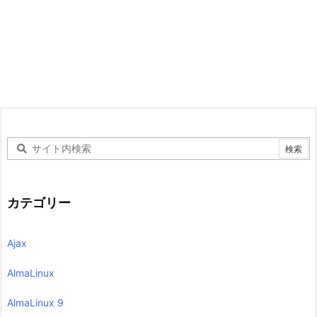
カテゴリー
Ajax
AlmaLinux
AlmaLinux 9