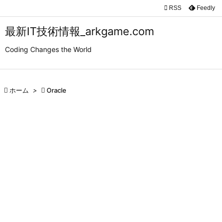

RSS
Feedly

メニュ
最新IT技術情報_arkgame.com

Coding Changes the World
サイド

前へ

ホーム
>

Oracle

次へ

検索