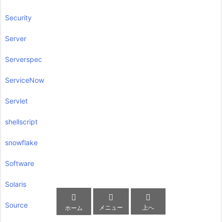
Security
Server
Serverspec
ServiceNow
Servlet
shellscript
snowflake
Software
Solaris



Source
メニュー
上へ
ホーム