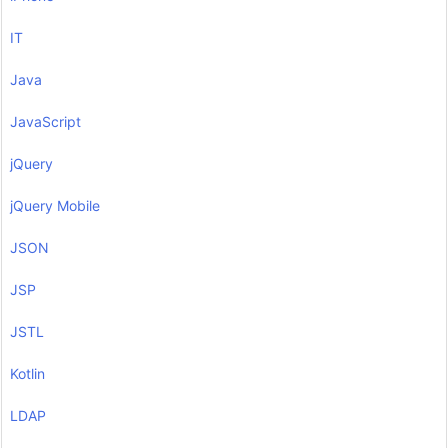
IT
Java
JavaScript
jQuery
jQuery Mobile
JSON
JSP
JSTL
Kotlin
LDAP