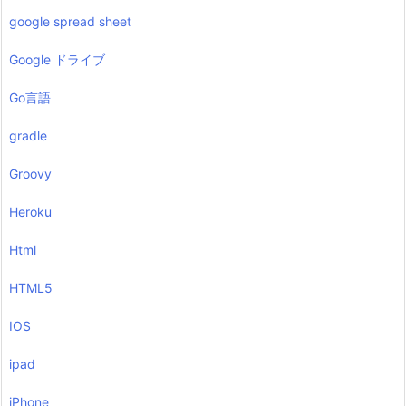
google spread sheet
Google ドライブ
Go言語
gradle
Groovy
Heroku
Html
HTML5
IOS
ipad
iPhone