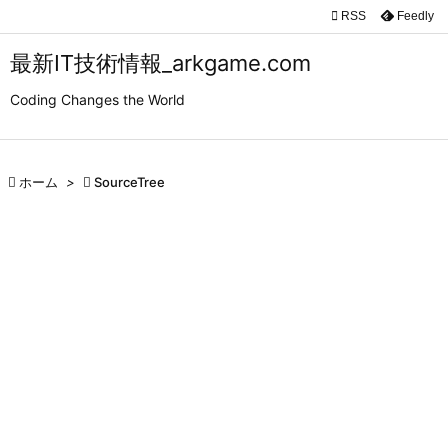

RSS
Feedly

メニュ
最新IT技術情報_arkgame.com

Coding Changes the World
サイド

前へ

ホーム
>

SourceTree

次へ

検索