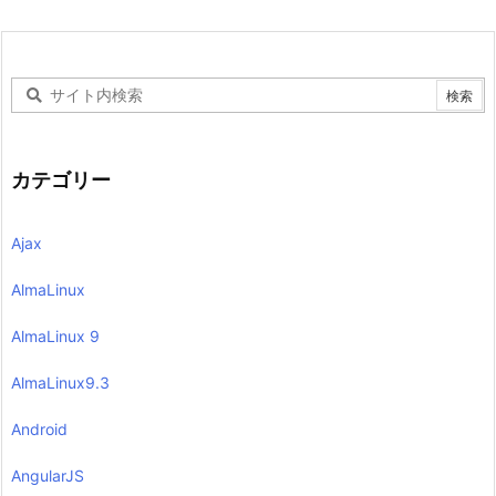
カテゴリー
Ajax
AlmaLinux
AlmaLinux 9
AlmaLinux9.3
Android
AngularJS