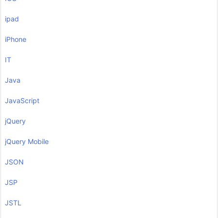
ipad
iPhone
IT
Java
JavaScript
jQuery
jQuery Mobile
JSON
JSP
JSTL