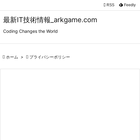

RSS
Feedly

メニュ
最新IT技術情報_arkgame.com

Coding Changes the World
サイド

前へ

ホーム
>

プライバシーポリシー

次へ

検索