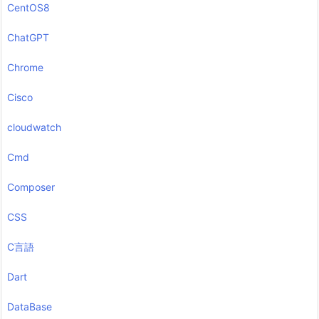
CentOS8
ChatGPT
Chrome
Cisco
cloudwatch
Cmd
Composer
CSS
C言語
Dart
DataBase