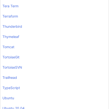
Tera Term
Terraform
Thunderbird
Thymeleaf
Tomcat
TortoiseGit
TortoiseSVN
Trailhead
TypeScript
Ubuntu
Ubuntu 20.04