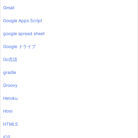
Gmail
Google Apps Script
google spread sheet
Google ドライブ
Go言語
gradle
Groovy
Heroku
Html
HTML5
IOS