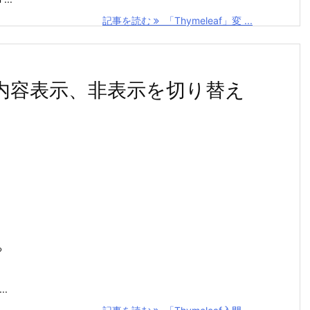
記事を読む
「Thymeleaf」変 ...
:ifで内容表示、非表示を切り替え
る
..