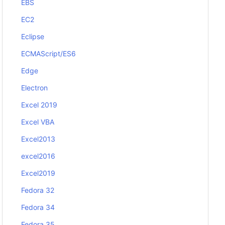
EBS
EC2
Eclipse
ECMAScript/ES6
Edge
Electron
Excel 2019
Excel VBA
Excel2013
excel2016
Excel2019
Fedora 32
Fedora 34
Fedora 35