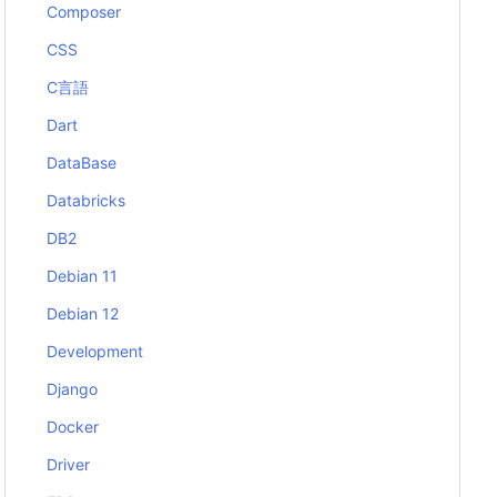
Composer
CSS
C言語
Dart
DataBase
Databricks
DB2
Debian 11
Debian 12
Development
Django
Docker
Driver