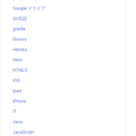
Google ドライブ
Go言語
gradle
Groovy
Heroku
Html
HTML5
IOS
ipad
iPhone
IT
Java
JavaScript