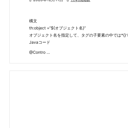
構文
th:object =”${オブジェクト名}”
オブジェクト名を指定して、タグの子要素の中では*{
Javaコード
@Contro ...