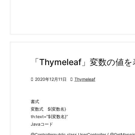
「Thymeleaf」変数の

2020年12月11日

Thymeleaf
書式
変数式 ${変数名}
th:text=”${変数名}”
Javaコード
@Controllerpublic class UserController { @GetMappin 