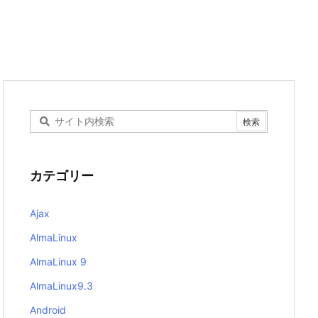
カテゴリー
Ajax
AlmaLinux
AlmaLinux 9
AlmaLinux9.3
Android