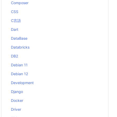
Composer
CSS
C言語
Dart
DataBase
Databricks
DB2
Debian 11
Debian 12
Development
Django
Docker
Driver