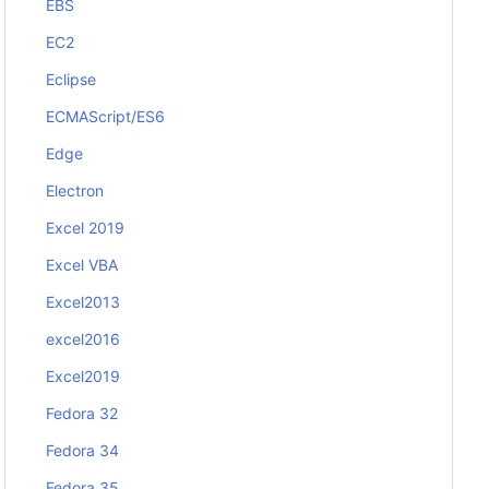
EBS
EC2
Eclipse
ECMAScript/ES6
Edge
Electron
Excel 2019
Excel VBA
Excel2013
excel2016
Excel2019
Fedora 32
Fedora 34
Fedora 35