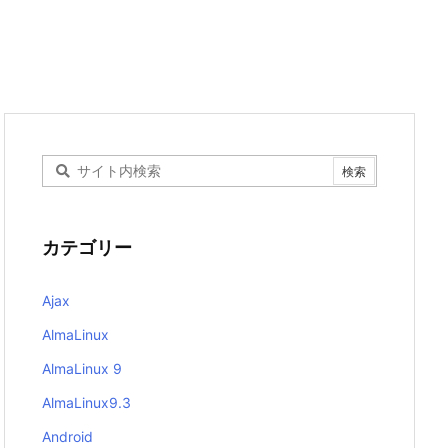
カテゴリー
Ajax
AlmaLinux
AlmaLinux 9
AlmaLinux9.3
Android