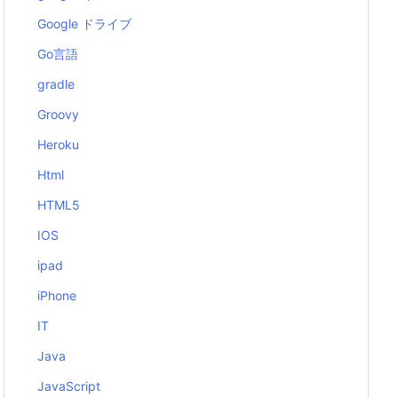
Google ドライブ
Go言語
gradle
Groovy
Heroku
Html
HTML5
IOS
ipad
iPhone
IT
Java
JavaScript