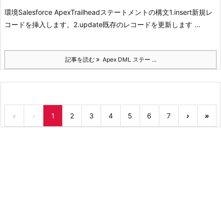
環境
Salesforce Apex
Trailhead
ステートメントの構文
1.insert
新規レ
コードを挿入します。
2.update
既存のレコードを更新します ...
記事を読む
Apex DML ステー ...
«
‹
1
2
3
4
5
6
7
›
»