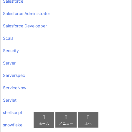
Salesforce
Salesforce Administrator
Salesforce Developper
Scala
Security
Server
Serverspec
ServiceNow
Servlet
shellscript



メニュー
上へ
ホーム
snowflake