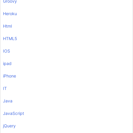
Groovy
Heroku
Html
HTML5
IOS
ipad
iPhone
IT
Java
JavaScript
jQuery