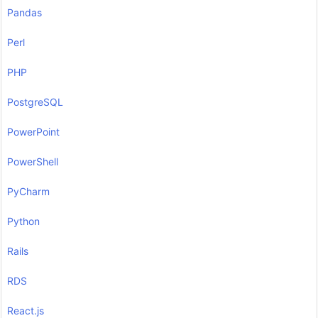
Pandas
Perl
PHP
PostgreSQL
PowerPoint
PowerShell
PyCharm
Python
Rails
RDS
React.js