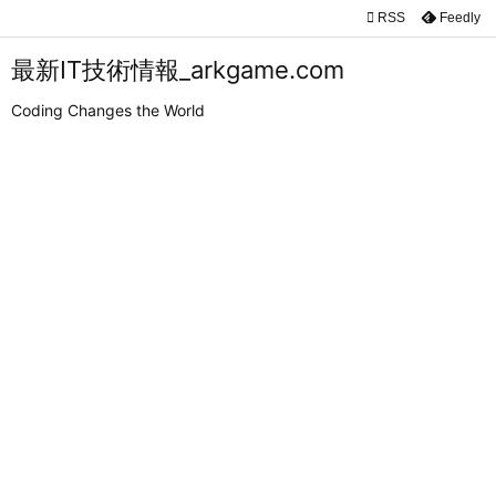

RSS
Feedly

メニュ
最新IT技術情報_arkgame.com

Coding Changes the World
サイド

前へ

次へ

検索