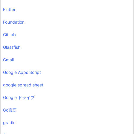
Flutter
Foundation
GitLab
Glassfish
Gmail
Google Apps Script
google spread sheet
Google ドライブ
Go言語
gradle