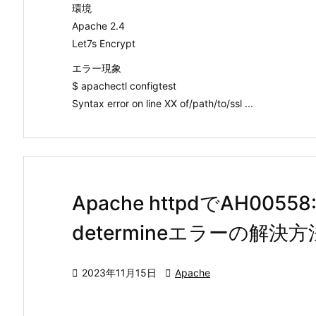
環境
Apache 2.4
Let7s Encrypt
エラー現象
$ apachectl configtest
Syntax error on line XX of/path/to/ssl ...
Apache httpdでAH00558: ht
determineエラーの解決方

2023年11月15日

Apache