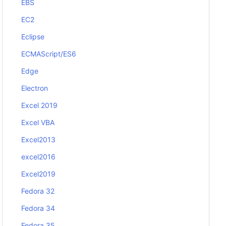
EBS
EC2
Eclipse
ECMAScript/ES6
Edge
Electron
Excel 2019
Excel VBA
Excel2013
excel2016
Excel2019
Fedora 32
Fedora 34
Fedora 35