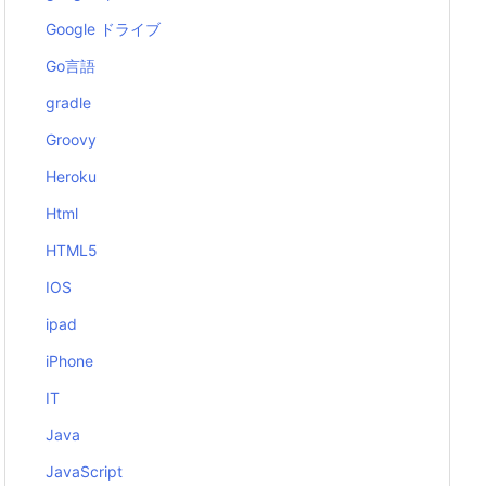
Google ドライブ
Go言語
gradle
Groovy
Heroku
Html
HTML5
IOS
ipad
iPhone
IT
Java
JavaScript