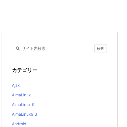
カテゴリー
Ajax
AlmaLinux
AlmaLinux 9
AlmaLinux9.3
Android