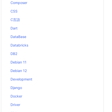
Composer
CSS
C言語
Dart
DataBase
Databricks
DB2
Debian 11
Debian 12
Development
Django
Docker
Driver