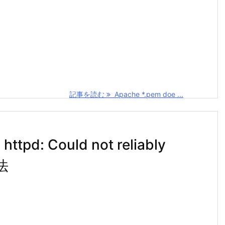
記事を読む
Apache *.pem doe ...
tpd: Could not reliably
法