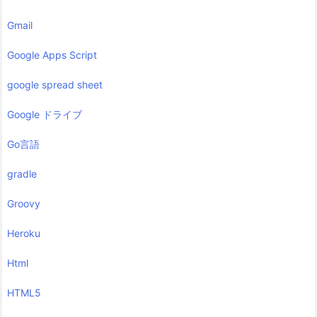
Gmail
Google Apps Script
google spread sheet
Google ドライブ
Go言語
gradle
Groovy
Heroku
Html
HTML5