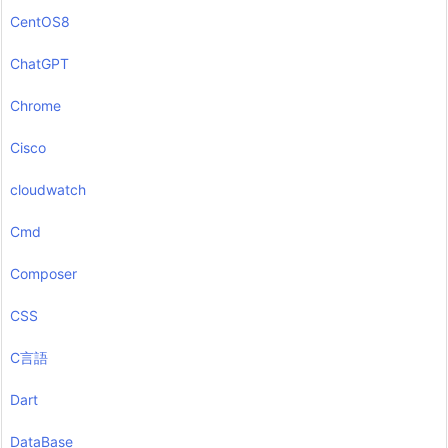
CentOS8
ChatGPT
Chrome
Cisco
cloudwatch
Cmd
Composer
CSS
C言語
Dart
DataBase