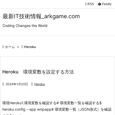

RSS
Feedly

メニュ
最新IT技術情報_arkgame.com

Coding Changes the World
サイド

前へ

ホーム
>

Heroku

次へ

検索
Heroku 環境変数を設定する方法

2024年1月23日

Heroku
環境
Heroku
1.環境変数を確認する
# 環境変数一覧を確認する
$
heroku config --app empapp
# 環境変数一覧（JSON形式）を確認