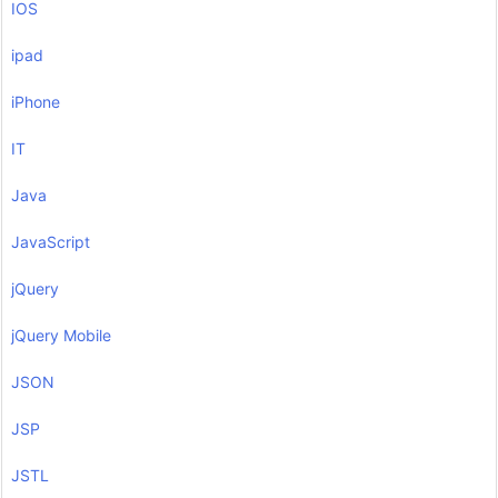
IOS
ipad
iPhone
IT
Java
JavaScript
jQuery
jQuery Mobile
JSON
JSP
JSTL