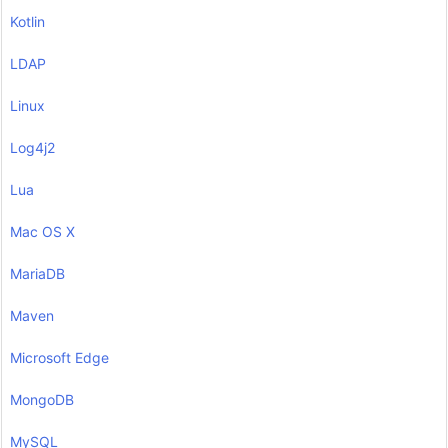
Kotlin
LDAP
Linux
Log4j2
Lua
Mac OS X
MariaDB
Maven
Microsoft Edge
MongoDB
MySQL