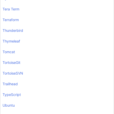
Tera Term
Terraform
Thunderbird
Thymeleaf
Tomcat
TortoiseGit
TortoiseSVN
Trailhead
TypeScript
Ubuntu