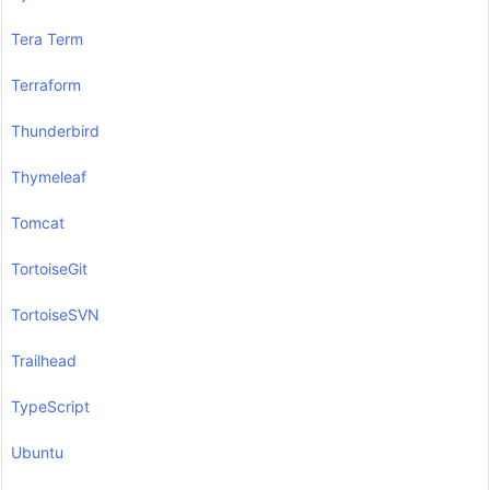
Tera Term
Terraform
Thunderbird
Thymeleaf
Tomcat
TortoiseGit
TortoiseSVN
Trailhead
TypeScript
Ubuntu