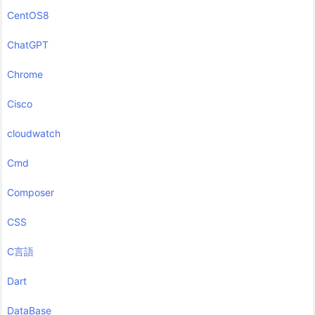
CentOS8
ChatGPT
Chrome
Cisco
cloudwatch
Cmd
Composer
CSS
C言語
Dart
DataBase