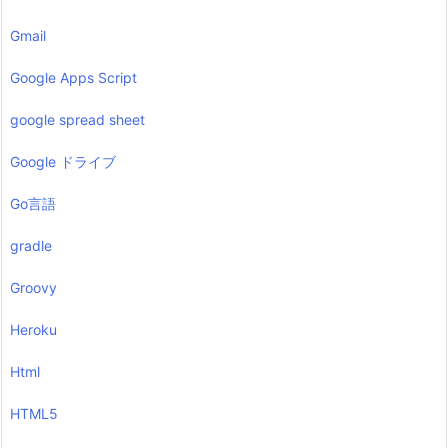
Gmail
Google Apps Script
google spread sheet
Google ドライブ
Go言語
gradle
Groovy
Heroku
Html
HTML5