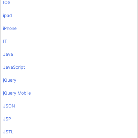
IOS
ipad
iPhone
IT
Java
JavaScript
jQuery
jQuery Mobile
JSON
JSP
JSTL