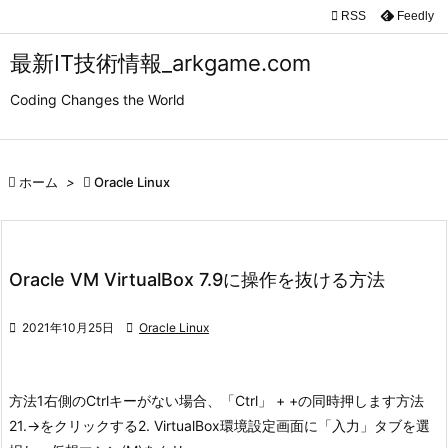

RSS
Feedly

メニュ
最新IT技術情報_arkgame.com

Coding Changes the World
サイド

前へ

ホーム
>

Oracle Linux

次へ

検索
Oracle VM VirtualBox 7.9に操作を抜ける方法

2021年10月25日

Oracle Linux
方法1
右側のCtrlキーがない場合、「Ctrl」 + +の同時押します
方法
2
1.->をクリックする
2. VirtualBox環境設定画面に「入力」タブを選