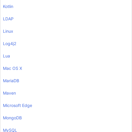
Kotlin
LDAP
Linux
Log4j2
Lua
Mac OS X
MariaDB
Maven
Microsoft Edge
MongoDB
MySQL