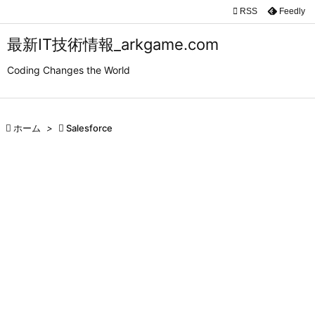

RSS
Feedly

メニュ
最新IT技術情報_arkgame.com

Coding Changes the World
サイド

前へ

ホーム
>

Salesforce

次へ

検索