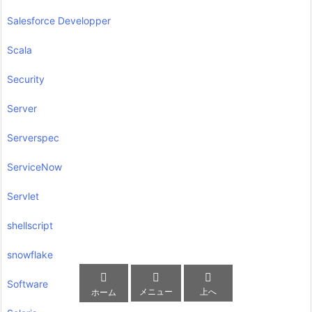
Salesforce Developper
Scala
Security
Server
Serverspec
ServiceNow
Servlet
shellscript
snowflake



Software
メニュー
上へ
ホーム