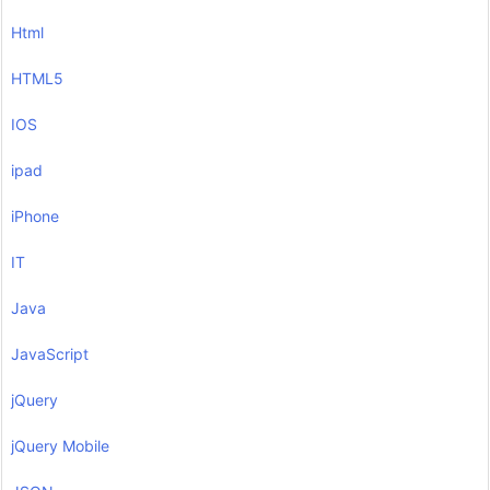
Html
HTML5
IOS
ipad
iPhone
IT
Java
JavaScript
jQuery
jQuery Mobile