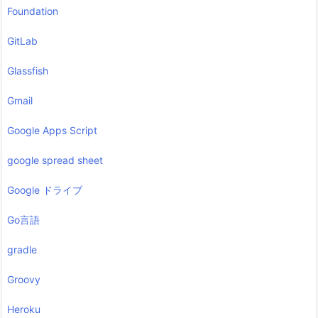
Foundation
GitLab
Glassfish
Gmail
Google Apps Script
google spread sheet
Google ドライブ
Go言語
gradle
Groovy
Heroku