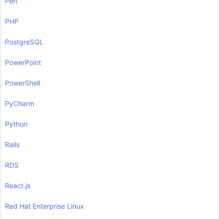
Perl
PHP
PostgreSQL
PowerPoint
PowerShell
PyCharm
Python
Rails
RDS
React.js
Red Hat Enterprise Linux