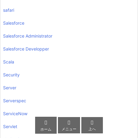
safari
Salesforce
Salesforce Administrator
Salesforce Developper
Scala
Security
Server
Serverspec
ServiceNow



Servlet
メニュー
上へ
ホーム