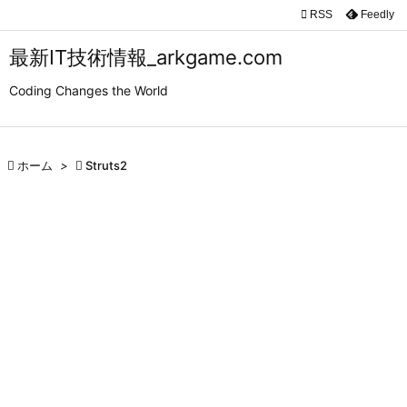

RSS
Feedly

メニュ
最新IT技術情報_arkgame.com

Coding Changes the World
サイド

前へ

ホーム
>

Struts2

次へ

検索