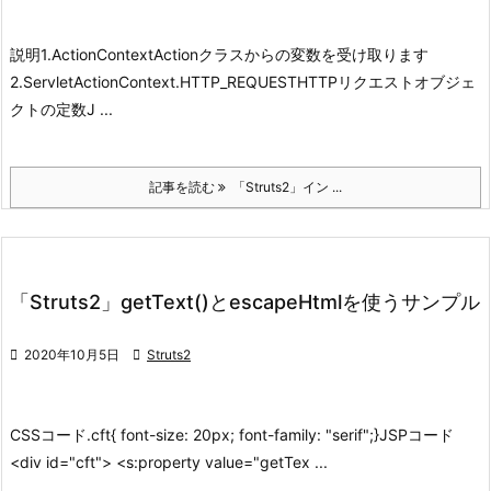
説明
1.ActionContext
Actionクラスからの変数を受け取ります
2.ServletActionContext.HTTP_REQUEST
HTTPリクエストオブジェ
クトの定数
J ...
記事を読む
「Struts2」イン ...
「Struts2」getText()とescapeHtmlを使うサンプル

2020年10月5日

Struts2
CSSコード
.cft{ font-size: 20px; font-family: "serif";}
JSPコード
<div id="cft"> <s:property value="getTex ...