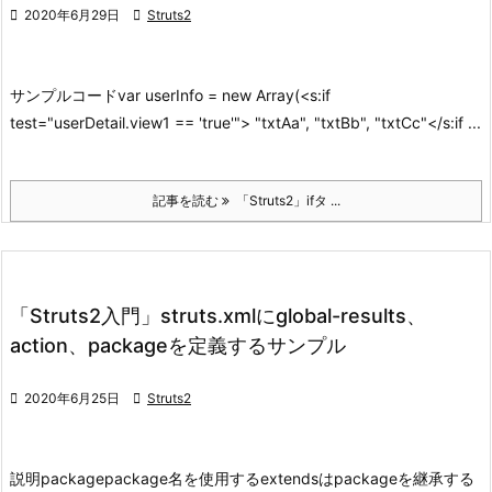

2020年6月29日

Struts2
サンプルコード
var userInfo = new Array(<s:if
test="userDetail.view1 == 'true'"> "txtAa", "txtBb", "txtCc"</s:if ...
記事を読む
「Struts2」ifタ ...
「Struts2入門」struts.xmlにglobal-results、
action、packageを定義するサンプル

2020年6月25日

Struts2
説明
package
package名を使用する
extendsはpackageを継承する