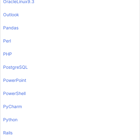
OracleLinux9.3
Outlook
Pandas
Perl
PHP
PostgreSQL
PowerPoint
PowerShell
PyCharm
Python
Rails