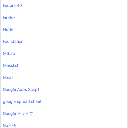
Fedora 40
Firefox
Flutter
Foundation
GitLab
Glassfish
Gmail
Google Apps Script
google spread sheet
Google ドライブ
Go言語