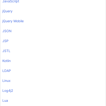
JavaScript
jQuery
jQuery Mobile
JSON
JSP
JSTL
Kotlin
LDAP
Linux
Log4j2
Lua