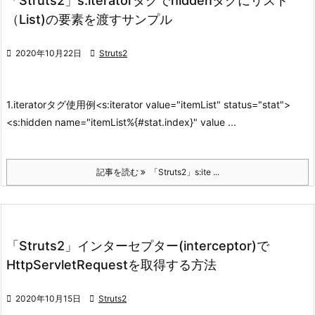
「Struts2」s:iteratorタグでhiddenタグにリスト
（List)の要素を渡すサンプル

2020年10月22日

Struts2
1.iteratorタグ使用例
<s:iterator value="itemList" status="stat">
<s:hidden name="itemList%{#stat.index}" value ...
記事を読む
「Struts2」s:ite ...
「Struts2」インターセプター(interceptor)で
HttpServletRequestを取得する方法

2020年10月15日

Struts2