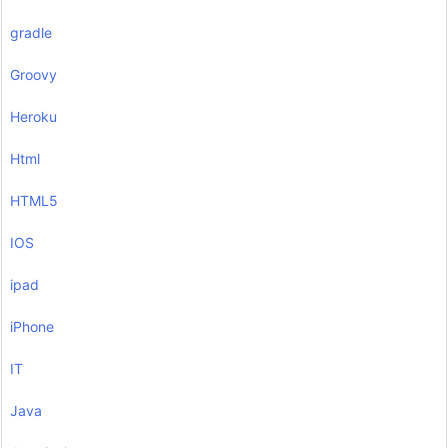
gradle
Groovy
Heroku
Html
HTML5
IOS
ipad
iPhone
IT
Java