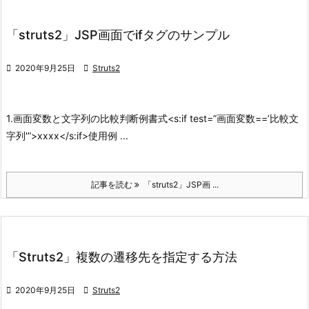
「struts2」JSP画面でifタグのサンプル

2020年9月25日

Struts2
1.画面変数と文字列の比較判断例
書式
<s:if test=”画面変数==’比較文
字列'”>
xxxx
</s:if>
使用例 ...
記事を読む
「struts2」JSP画 ...
「Struts2」複数の遷移先を指定する方法

2020年9月25日

Struts2