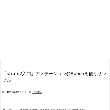
「struts2入門」アノテーション@Actionを使うサン
プル

2020年12月1日

Struts2
JSPコード
<form class=”sampleA” action=”UserReg”