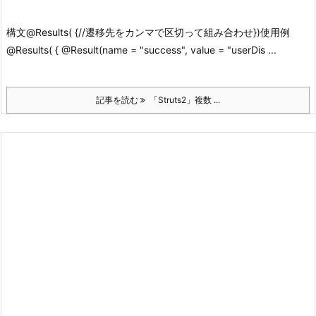
構文
@Results( {
//遷移先をカンマで区切って組み合わせ
})
使用例
@Results( { @Result(name = "success", value = "userDis ...
記事を読む
「Struts2」複数 ...