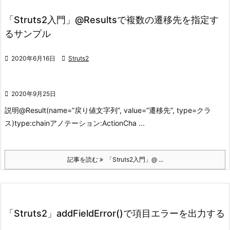
「Struts2入門」@Resultsで複数の遷移先を指定す
るサンプル

2020年6月16日

Struts2

2020年9月25日
説明
@Result(name=”戻り値文字列”, value=”遷移先”, type=クラ
ス)
type:chain
アノテーション:ActionCha ...
記事を読む
「Struts2入門」@ ...
「Struts2」addFieldError()で項目エラーを出力する