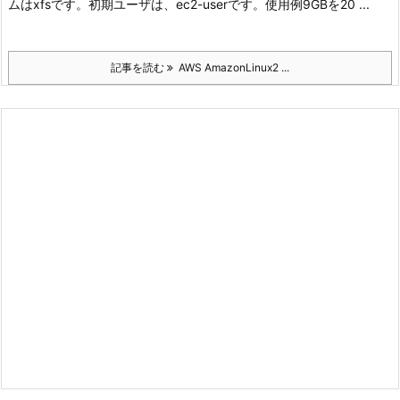
ムはxfsです。
初期ユーザは、ec2-userです。
使用例
9GBを20 ...
記事を読む
AWS AmazonLinux2 ...