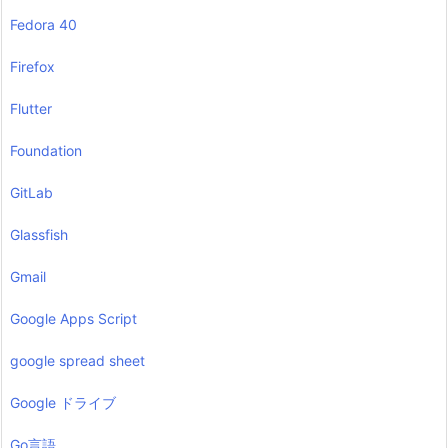
Fedora 40
Firefox
Flutter
Foundation
GitLab
Glassfish
Gmail
Google Apps Script
google spread sheet
Google ドライブ
Go言語