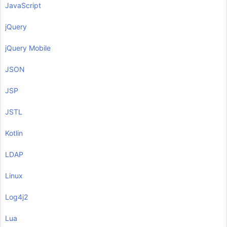
JavaScript
jQuery
jQuery Mobile
JSON
JSP
JSTL
Kotlin
LDAP
Linux
Log4j2
Lua