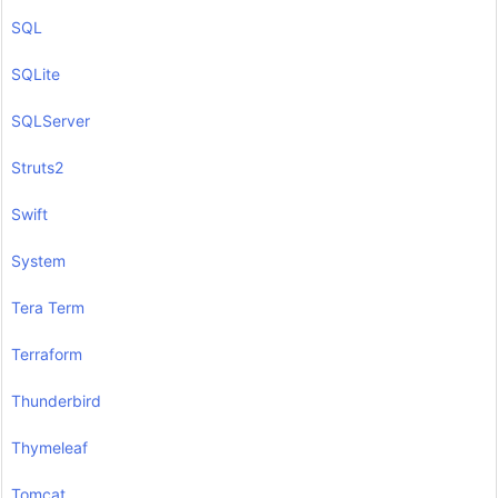
SQL
SQLite
SQLServer
Struts2
Swift
System
Tera Term
Terraform
Thunderbird
Thymeleaf
Tomcat