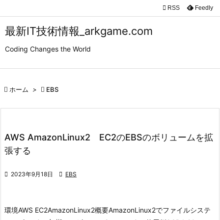

RSS
Feedly

メニュ
最新IT技術情報_arkgame.com

Coding Changes the World
サイド

前へ

ホーム
>

EBS

次へ

検索
AWS AmazonLinux2 EC2のEBSのボリュームを拡
張する

2023年9月18日

EBS
環境
AWS EC2
AmazonLinux2
概要
AmazonLinux2でファイルシステ