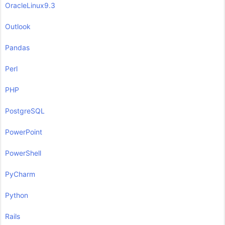
OracleLinux9.3
Outlook
Pandas
Perl
PHP
PostgreSQL
PowerPoint
PowerShell
PyCharm
Python
Rails