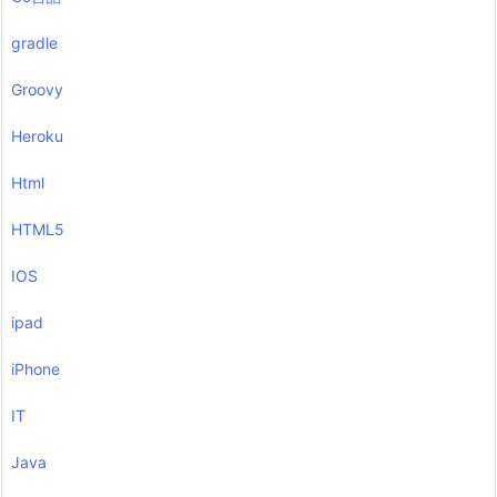
gradle
Groovy
Heroku
Html
HTML5
IOS
ipad
iPhone
IT
Java