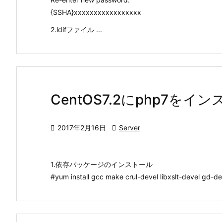
{SSHA}xxxxxxxxxxxxxxxxx
2.ldifファイル ...
CentOS7.2にphp7を

2017年2月16日

Server
1.依存パッケージのインストール
#yum install gcc make crul-devel libxslt-devel gd-dev