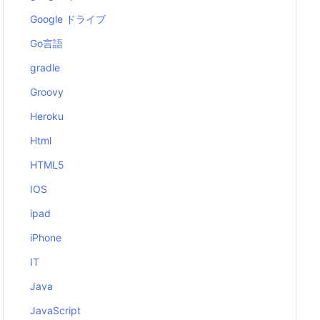
Google ドライブ
Go言語
gradle
Groovy
Heroku
Html
HTML5
IOS
ipad
iPhone
IT
Java
JavaScript