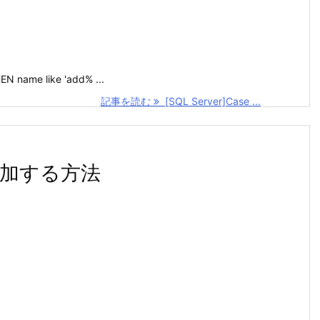
N name like 'add% ...
記事を読む
[SQL Server]Case ...
追加する方法