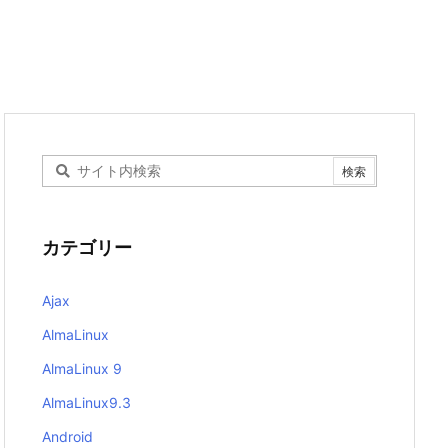
カテゴリー
Ajax
AlmaLinux
AlmaLinux 9
AlmaLinux9.3
Android