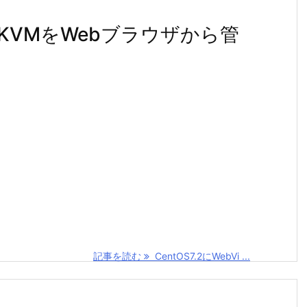
Mgr(KVMをWebブラウザから管
記事を読む
CentOS7.2にWebVi ...