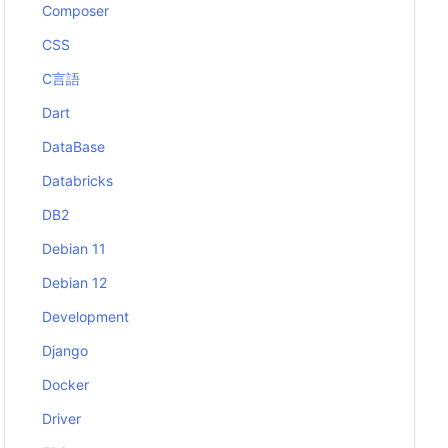
Composer
CSS
C言語
Dart
DataBase
Databricks
DB2
Debian 11
Debian 12
Development
Django
Docker
Driver