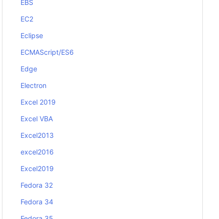
EBS
EC2
Eclipse
ECMAScript/ES6
Edge
Electron
Excel 2019
Excel VBA
Excel2013
excel2016
Excel2019
Fedora 32
Fedora 34
Fedora 35