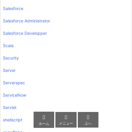
Salesforce
Salesforce Administrator
Salesforce Developper
Scala
Security
Server
Serverspec
ServiceNow
Servlet



shellscript
メニュー
上へ
ホーム