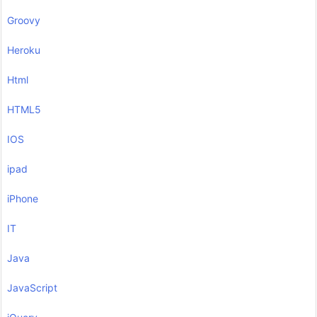
Groovy
Heroku
Html
HTML5
IOS
ipad
iPhone
IT
Java
JavaScript