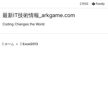

RSS
Feedly

メニュ
最新IT技術情報_arkgame.com

Coding Changes the World
サイド

前へ

ホーム
>

Excel2013

次へ

検索