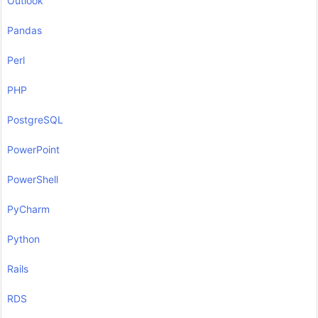
Outlook
Pandas
Perl
PHP
PostgreSQL
PowerPoint
PowerShell
PyCharm
Python
Rails
RDS