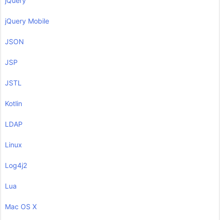
jQuery
jQuery Mobile
JSON
JSP
JSTL
Kotlin
LDAP
Linux
Log4j2
Lua
Mac OS X