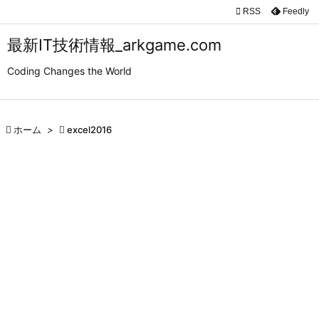

RSS
Feedly

メニュ
最新IT技術情報_arkgame.com

Coding Changes the World
サイド

前へ

ホーム
>

excel2016

次へ

検索