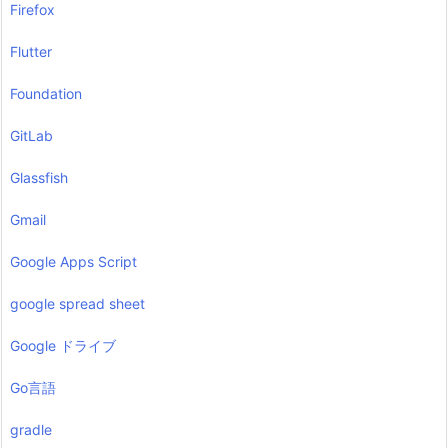
Firefox
Flutter
Foundation
GitLab
Glassfish
Gmail
Google Apps Script
google spread sheet
Google ドライブ
Go言語
gradle