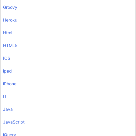
Groovy
Heroku
Html
HTML5
IOS
ipad
iPhone
IT
Java
JavaScript
jQuery