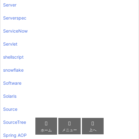
Server
Serverspec
ServiceNow
Servlet
shellscript
snowflake
Software
Solaris
Source
SourceTree



メニュー
上へ
ホーム
Spring AOP