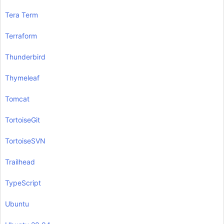
Tera Term
Terraform
Thunderbird
Thymeleaf
Tomcat
TortoiseGit
TortoiseSVN
Trailhead
TypeScript
Ubuntu