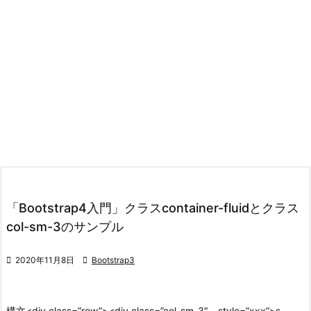
「Bootstrap4入門」クラスcontainer-fluidとクラス
col-sm-3のサンプル

2020年11月8日

Bootstrap3
構文
<div class=”row”>
<div class=”col-sm-3″ style=”xxx”>
s ...