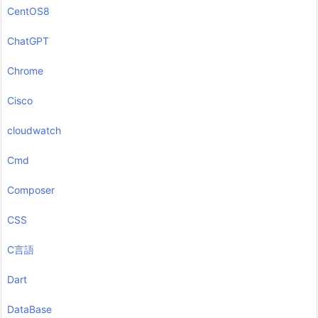
CentOS8
ChatGPT
Chrome
Cisco
cloudwatch
Cmd
Composer
CSS
C言語
Dart
DataBase