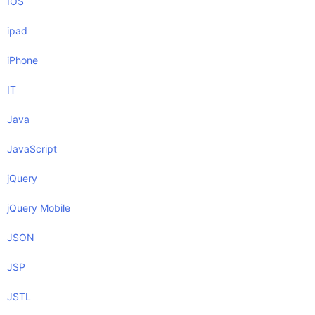
IOS
ipad
iPhone
IT
Java
JavaScript
jQuery
jQuery Mobile
JSON
JSP
JSTL