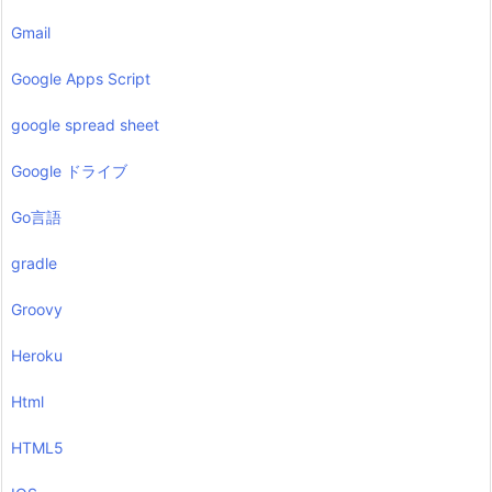
Gmail
Google Apps Script
google spread sheet
Google ドライブ
Go言語
gradle
Groovy
Heroku
Html
HTML5