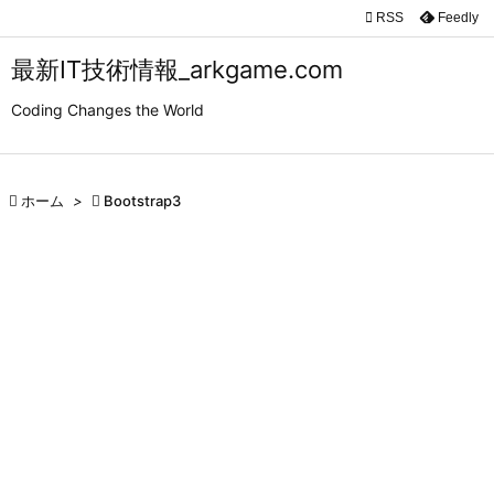

RSS
Feedly

メニュ
最新IT技術情報_arkgame.com

Coding Changes the World
サイド

前へ

ホーム
>

Bootstrap3

次へ

検索