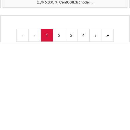
記事を読む
CentOS8.3にnodej ...
«
‹
1
2
3
4
›
»