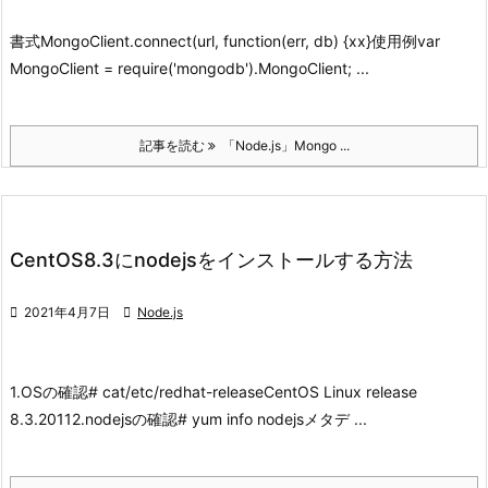
書式
MongoClient.connect(url, function(err, db) {xx}
使用例
var
MongoClient = require('mongodb').MongoClient; ...
記事を読む
「Node.js」Mongo ...
CentOS8.3にnodejsをインストールする方法

2021年4月7日

Node.js
1.OSの確認
# cat/etc/redhat-release
CentOS Linux release
8.3.2011
2.nodejsの確認
# yum info nodejs
メタデ ...