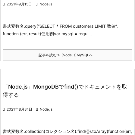

2021年9月15日

Node.js
書式
変数名.query(“SELECT * FROM customers LIMIT 数値”,
function (err, result)
使用例
var mysql = requ ...
記事を読む
[Node.js]MySQLへ ...
「Node.js」MongoDBでfind()でドキュメントを取
得する

2021年8月31日

Node.js
書式
変数名.collection(コレクション名).find({}).toArray(function(err,