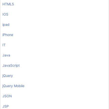
HTML5
IOS
ipad
iPhone
IT
Java
JavaScript
jQuery
jQuery Mobile
JSON
JSP