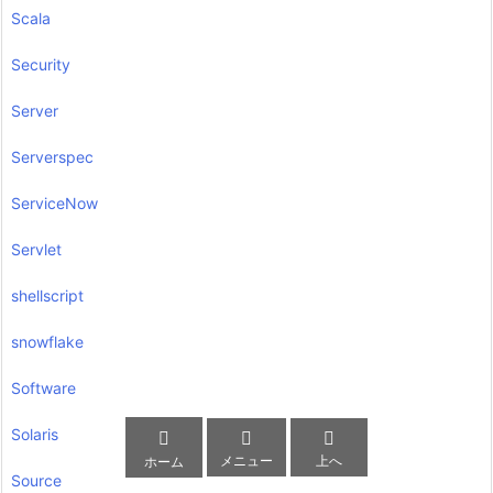
Scala
Security
Server
Serverspec
ServiceNow
Servlet
shellscript
snowflake
Software
Solaris



メニュー
上へ
ホーム
Source