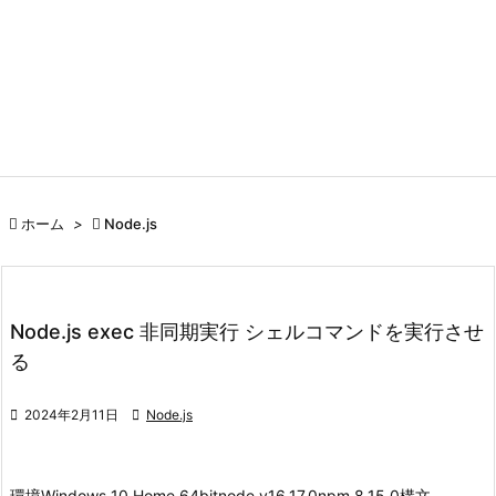

ホーム
>

Node.js
Node.js exec 非同期実行 シェルコマンドを実行させ
る

2024年2月11日

Node.js
環境
Windows 10 Home 64bit
node v16.17.0
npm 8.15.0
構文