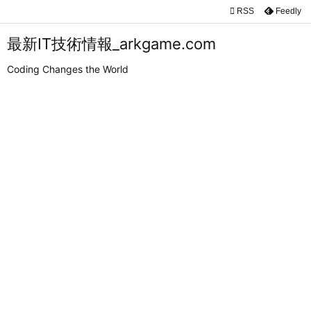

RSS
Feedly

メニュ
最新IT技術情報_arkgame.com

Coding Changes the World
サイド

前へ

次へ

検索