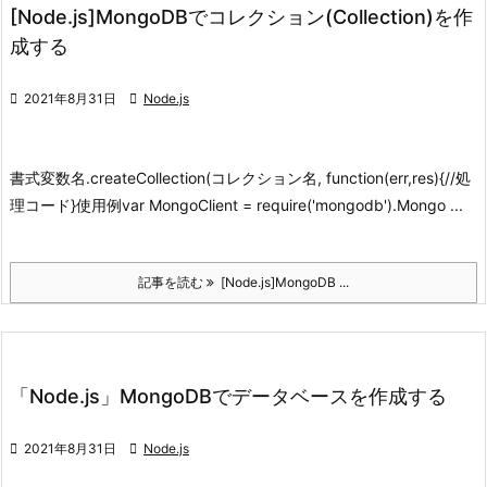
[Node.js]MongoDBでコレクション(Collection)を作
成する

2021年8月31日

Node.js
書式
変数名.createCollection(コレクション名, function(err,res){//処
理コード}
使用例
var MongoClient = require('mongodb').Mongo ...
記事を読む
[Node.js]MongoDB ...
「Node.js」MongoDBでデータベースを作成する

2021年8月31日

Node.js