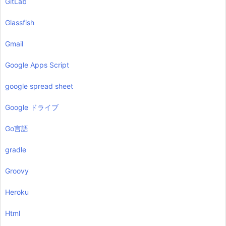
GitLab
Glassfish
Gmail
Google Apps Script
google spread sheet
Google ドライブ
Go言語
gradle
Groovy
Heroku
Html