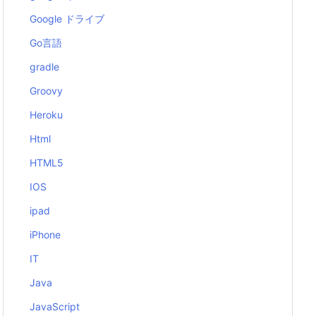
Google ドライブ
Go言語
gradle
Groovy
Heroku
Html
HTML5
IOS
ipad
iPhone
IT
Java
JavaScript