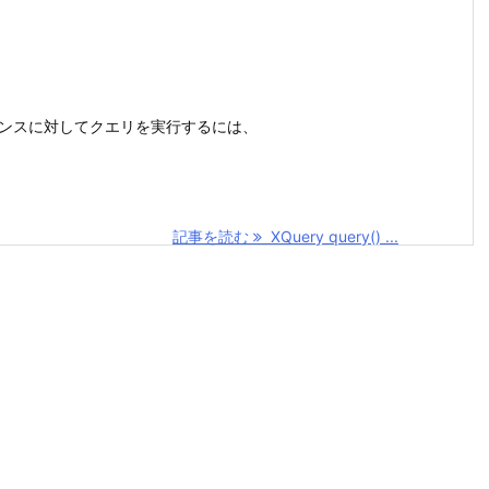
スタンスに対してクエリを実行するには、
記事を読む
XQuery query() ...