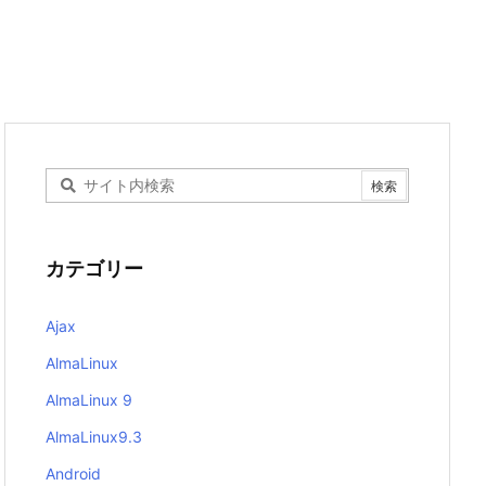
カテゴリー
Ajax
AlmaLinux
AlmaLinux 9
AlmaLinux9.3
Android