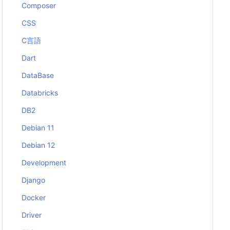
Composer
CSS
C言語
Dart
DataBase
Databricks
DB2
Debian 11
Debian 12
Development
Django
Docker
Driver