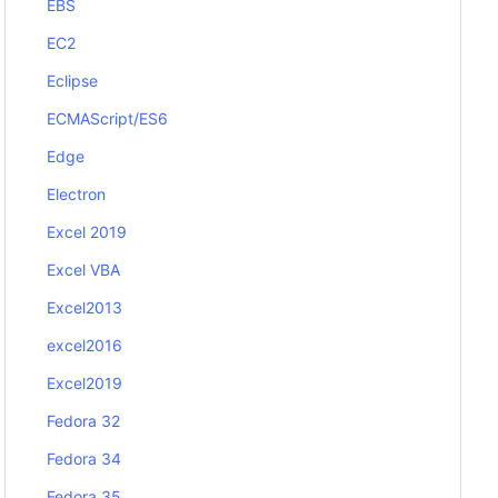
EBS
EC2
Eclipse
ECMAScript/ES6
Edge
Electron
Excel 2019
Excel VBA
Excel2013
excel2016
Excel2019
Fedora 32
Fedora 34
Fedora 35