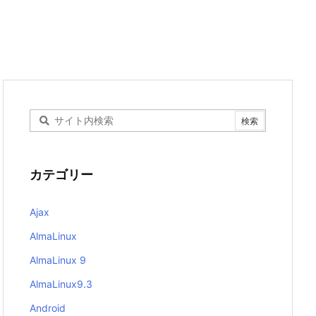
カテゴリー
Ajax
AlmaLinux
AlmaLinux 9
AlmaLinux9.3
Android