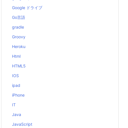
Google ドライブ
Go言語
gradle
Groovy
Heroku
Html
HTML5
IOS
ipad
iPhone
IT
Java
JavaScript