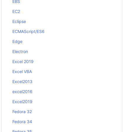
EBS
EC2
Eclipse
ECMAScript/ES6
Edge
Electron
Excel 2019
Excel VBA
Excel2013
excel2016
Excel2019
Fedora 32
Fedora 34
Fedora 35