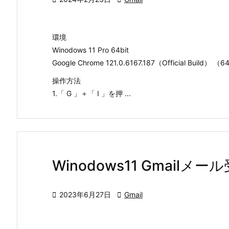
環境
Winodows 11 Pro 64bit
Google Chrome 121.0.6167.187（Official Build） 
操作方法
1.「 G 」＋「 I 」を押 ...
Winodows11 Gmai

2023年6月27日

Gmail