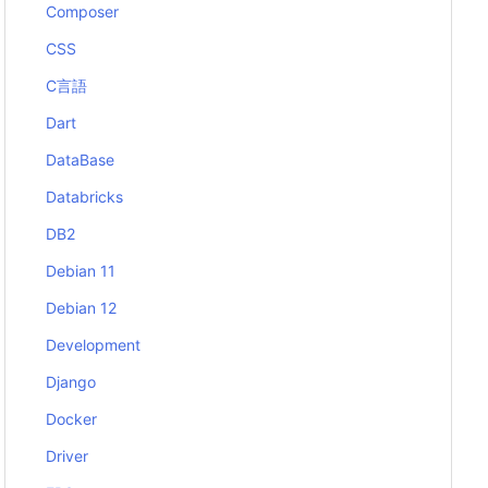
Composer
CSS
C言語
Dart
DataBase
Databricks
DB2
Debian 11
Debian 12
Development
Django
Docker
Driver