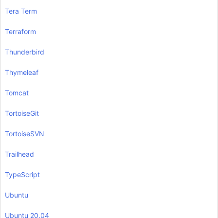
Tera Term
Terraform
Thunderbird
Thymeleaf
Tomcat
TortoiseGit
TortoiseSVN
Trailhead
TypeScript
Ubuntu
Ubuntu 20.04