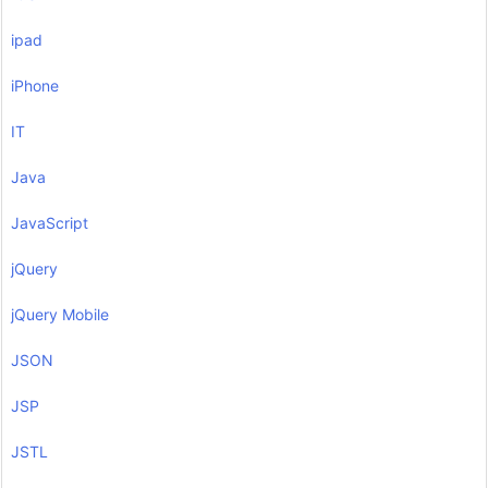
ipad
iPhone
IT
Java
JavaScript
jQuery
jQuery Mobile
JSON
JSP
JSTL