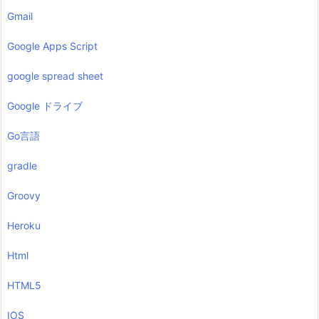
Gmail
Google Apps Script
google spread sheet
Google ドライブ
Go言語
gradle
Groovy
Heroku
Html
HTML5
IOS