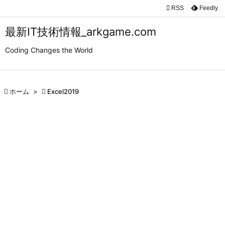

RSS
Feedly

メニュ
最新IT技術情報_arkgame.com

Coding Changes the World
サイド

前へ

ホーム
>

Excel2019

次へ

検索