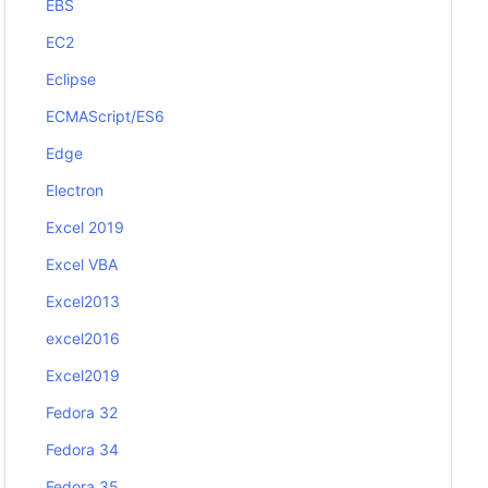
EBS
EC2
Eclipse
ECMAScript/ES6
Edge
Electron
Excel 2019
Excel VBA
Excel2013
excel2016
Excel2019
Fedora 32
Fedora 34
Fedora 35