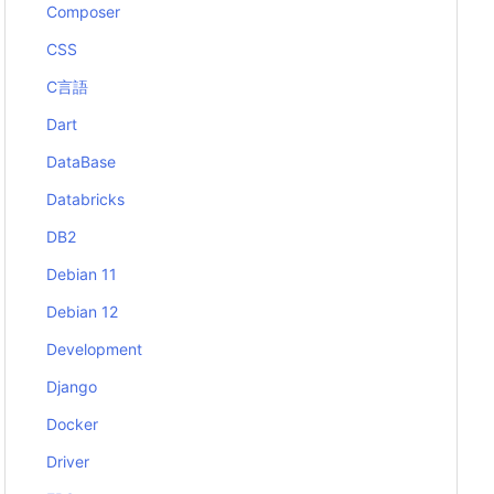
Composer
CSS
C言語
Dart
DataBase
Databricks
DB2
Debian 11
Debian 12
Development
Django
Docker
Driver