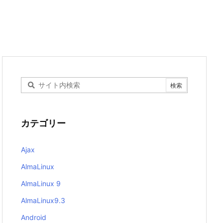
カテゴリー
Ajax
AlmaLinux
AlmaLinux 9
AlmaLinux9.3
Android