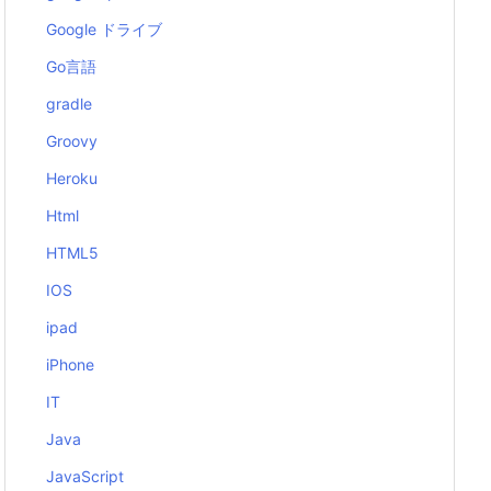
Google ドライブ
Go言語
gradle
Groovy
Heroku
Html
HTML5
IOS
ipad
iPhone
IT
Java
JavaScript