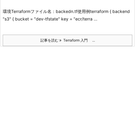
環境
Terraform
ファイル名：backedn.tf
使用例
terraform { backend
"s3" { bucket = "dev-tfstate" key = "ecr/terra ...
記事を読む
Terraform 入門 ...