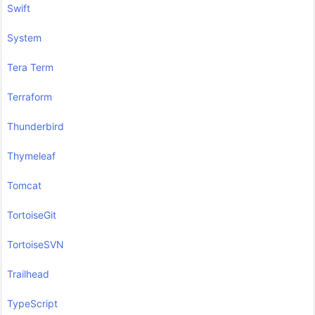
Swift
System
Tera Term
Terraform
Thunderbird
Thymeleaf
Tomcat
TortoiseGit
TortoiseSVN
Trailhead
TypeScript