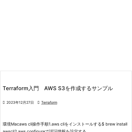
Terraform入門 AWS S3を作成するサンプル

2023年12月27日

Terraform
環境
Mac
aws cli
操作手順
1.aws cliをインストールする
$ brew install
awscli
2.aws configureで認証情報を設定する ...