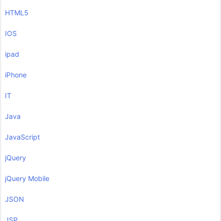
HTML5
IOS
ipad
iPhone
IT
Java
JavaScript
jQuery
jQuery Mobile
JSON
JSP