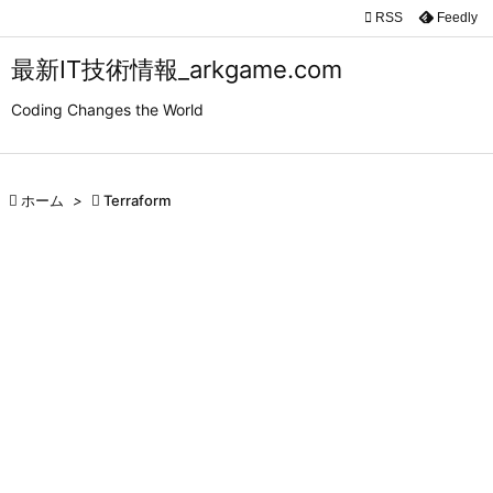

RSS
Feedly

メニュ
最新IT技術情報_arkgame.com

Coding Changes the World
サイド

前へ

ホーム
>

Terraform

次へ

検索