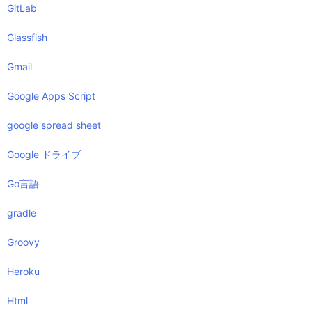
GitLab
Glassfish
Gmail
Google Apps Script
google spread sheet
Google ドライブ
Go言語
gradle
Groovy
Heroku
Html