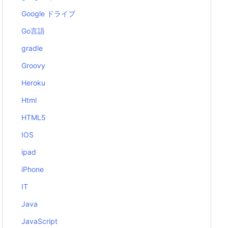
Google ドライブ
Go言語
gradle
Groovy
Heroku
Html
HTML5
IOS
ipad
iPhone
IT
Java
JavaScript