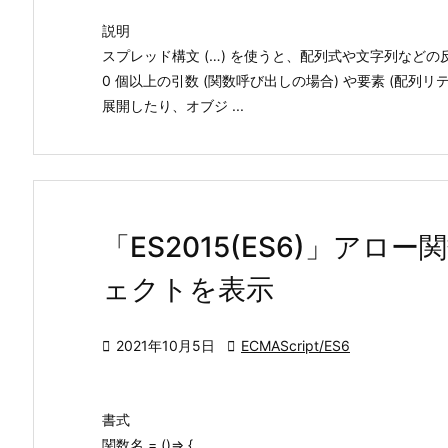
説明
スプレッド構文 (…) を使うと、配列式や文字列など
0 個以上の引数 (関数呼び出しの場合) や要素 (配列
展開したり、オブジ ...
「ES2015(ES6)」アロ
ェクトを表示

2021年10月5日

ECMAScript/ES6
書式
関数名 = ()=> {