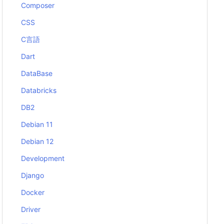
Composer
CSS
C言語
Dart
DataBase
Databricks
DB2
Debian 11
Debian 12
Development
Django
Docker
Driver