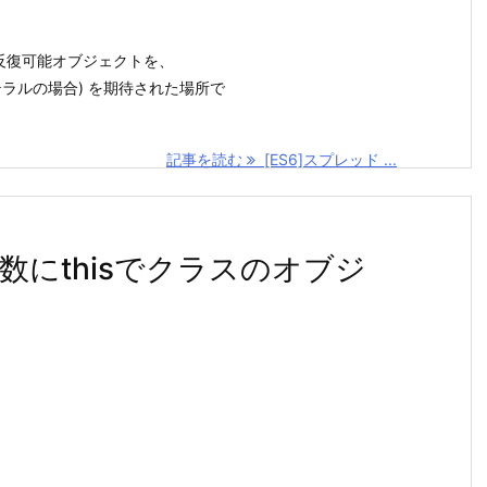
の反復可能オブジェクトを、
リテラルの場合) を期待された場所で
記事を読む
[ES6]スプレッド ...
ー関数にthisでクラスのオブジ