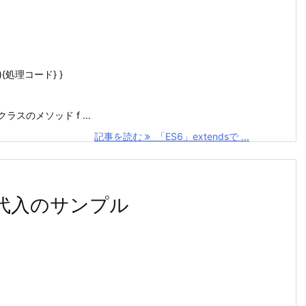
){処理コード} }
親クラスのメソッド f ...
記事を読む
「ES6」extendsで ...
割代入のサンプル