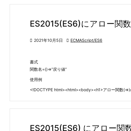
ES2015(ES6)にアロ

2021年10月5日

ECMAScript/ES6
書式
関数名=()=>”戻り値”
使用例
<!DOCTYPE html><html><body><h1>アロー関数(=>)の
ES2015(ES6) にアロー