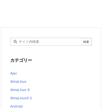
カテゴリー
Ajax
AlmaLinux
AlmaLinux 9
AlmaLinux9.3
Android