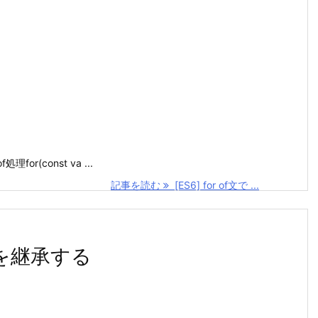
of処理for(const va ...
記事を読む
[ES6] for of文で ...
スを継承する