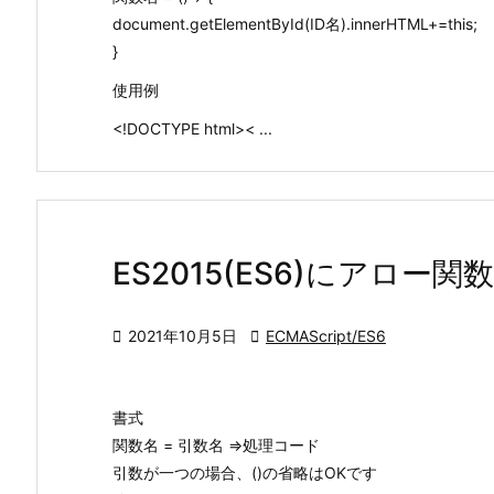
document.getElementById(ID名).innerHTML+=this;
}
使用例
<!DOCTYPE html>< ...
ES2015(ES6)にアロ

2021年10月5日

ECMAScript/ES6
書式
関数名 = 引数名 =>処理コード
引数が一つの場合、()の省略はOKです