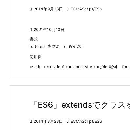

2014年9月23日

ECMAScript/ES6

2021年10月13日
書式
for(const 変数名 of 配列名)
使用例
<script>const intArr = ;const strArr = ;//int配列 for 
「ES6」extendsでクラ

2014年8月28日

ECMAScript/ES6