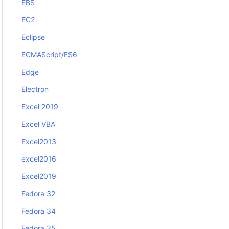
EBS
EC2
Eclipse
ECMAScript/ES6
Edge
Electron
Excel 2019
Excel VBA
Excel2013
excel2016
Excel2019
Fedora 32
Fedora 34
Fedora 35