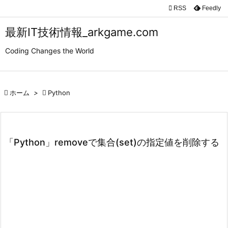

RSS
Feedly

メニュ
最新IT技術情報_arkgame.com

Coding Changes the World
サイド

前へ

ホーム
>

Python

次へ

検索
「Python」removeで集合(set)の指定値を削除する