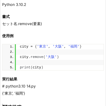
Python 3.10.2
書式
セット名.remove(要素)
使用例
city = 
{
'東京'
, 
'大阪'
, 
'福岡'
}
city.
remove
(
'大阪'
)
print
(
city
)
実行結果
# python3.10 14.py
{'東京’, '福岡’}