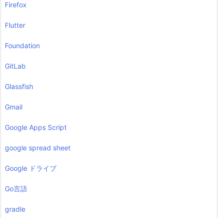
Firefox
Flutter
Foundation
GitLab
Glassfish
Gmail
Google Apps Script
google spread sheet
Google ドライブ
Go言語
gradle