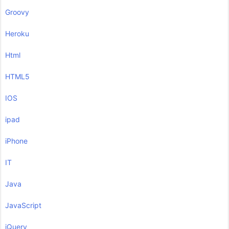
Groovy
Heroku
Html
HTML5
IOS
ipad
iPhone
IT
Java
JavaScript
jQuery