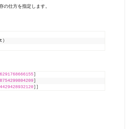
の保存の仕方を指定します。
t
)
6291768666155
]
8754299804209
]
4429428932120
]]