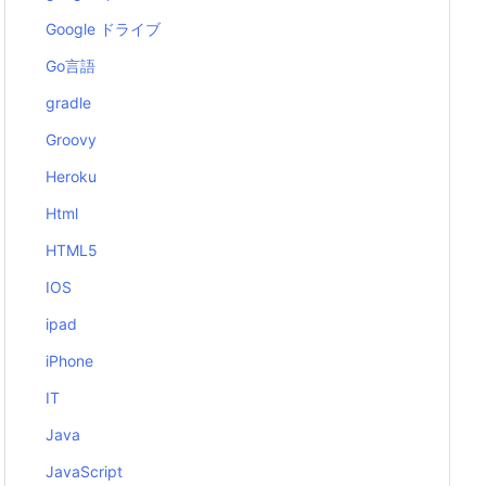
Google ドライブ
Go言語
gradle
Groovy
Heroku
Html
HTML5
IOS
ipad
iPhone
IT
Java
JavaScript