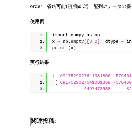
order 省略可能(初期値’C’) 配列のデータ
使用例
import numpy as np 
x = np.
empty
([
3
,
2
]
, dtype = in
print
(
x
)
実行結果
[[
6917529027641081856
576461
[
6917529027641081859
-576459
[
4497473538
84
関連投稿: