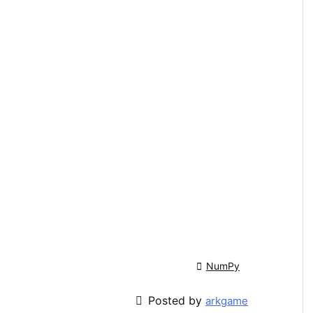

NumPy

Posted by
arkgame