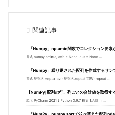

関連記事
「Numpy」np.amin関数でコレクション要
書式 numpy.amin(a, axis = None, out = None ...
「Numpy」繰り返された配列を作成するサン
書式 配列名 =np.array() 配列名.repeat(回数) repeat ...
[NumPy]配列の行、列ごとの合計値を取得す
環境 PyCharm 2021.3 Python 3.9.7 構文 1.合計 n ...
「NumPy」numpy.sortで並べ替えた配列nd