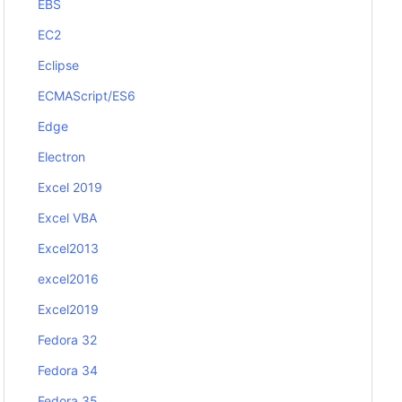
EBS
EC2
Eclipse
ECMAScript/ES6
Edge
Electron
Excel 2019
Excel VBA
Excel2013
excel2016
Excel2019
Fedora 32
Fedora 34
Fedora 35