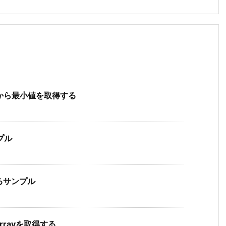
素から最小値を取得する
プル
るサンプル
arrayを取得する