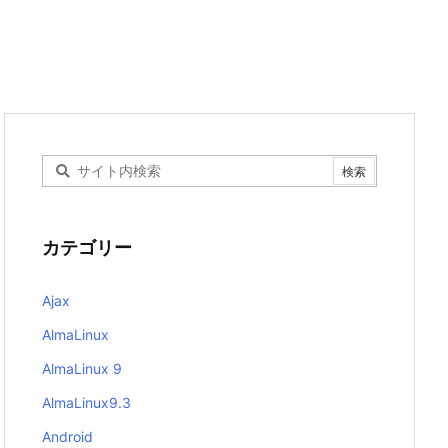
カテゴリー
Ajax
AlmaLinux
AlmaLinux 9
AlmaLinux9.3
Android