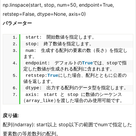
np.linspace(start, stop, num=50, endpoint=True,
retstep=False, dtype=None, axis=0)
パラメーター
start:　開始数値を指定します。
stop:　終了数値を指定します。
num:　生成する配列の要素の数（長さ）を指定し
ます。
endpoint:　デフォルトの
True
では、stopで指
定した数値が生成される配列に含まれます。
retstep:
True
にした場合、配列とともに公差の
値を返します。
dtype:　出力する配列のデータ型を指定します。
axis:　start と stop に数値のシーケンス
(
array_like
)
を渡した場合のみ使用可能です。
戻り値:
配列(ndarray): start以上 stop以下の範囲でnumで指定した
要素数の等差数列の配列。