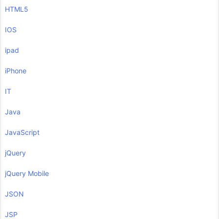
HTML5
IOS
ipad
iPhone
IT
Java
JavaScript
jQuery
jQuery Mobile
JSON
JSP