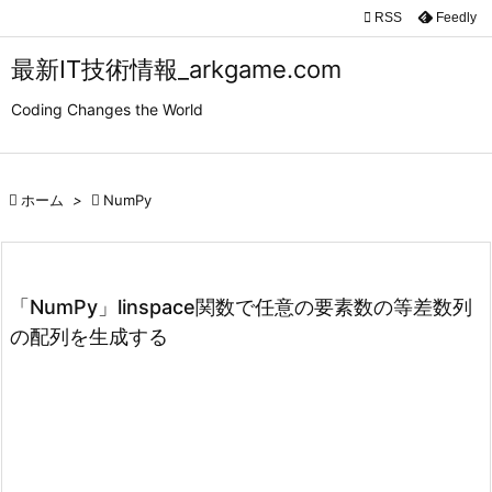

RSS
Feedly

メニュ
最新IT技術情報_arkgame.com

Coding Changes the World
サイド

前へ

ホーム
>

NumPy

次へ

検索
「NumPy」linspace関数で任意の要素数の等差数列
の配列を生成する