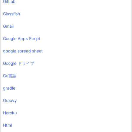
GitLab
Glassfish
Gmail
Google Apps Script
google spread sheet
Google ドライブ
Go言語
gradle
Groovy
Heroku
Html