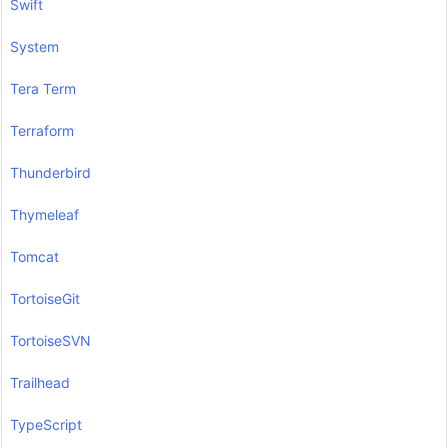
Swift
System
Tera Term
Terraform
Thunderbird
Thymeleaf
Tomcat
TortoiseGit
TortoiseSVN
Trailhead
TypeScript