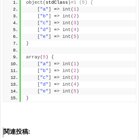
object
(
stdClass
)
#1 (5) {
[
"a"
]
 =
>
int
(
1
)
[
"b"
]
 =
>
int
(
2
)
[
"c"
]
 =
>
int
(
3
)
[
"d"
]
 =
>
int
(
4
)
[
"e"
]
 =
>
int
(
5
)
}
array
(
5
)
{
[
"a"
]
 =
>
int
(
1
)
[
"b"
]
 =
>
int
(
2
)
[
"c"
]
 =
>
int
(
3
)
[
"d"
]
 =
>
int
(
4
)
[
"e"
]
 =
>
int
(
5
)
}
関連投稿: