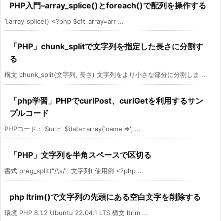
PHP入門–array_splice()とforeach()で配列を操作する
1.array_splice() <?php $cft_array=arr ...
「PHP」chunk_splitで文字列を指定した長さに分割す
る
構文 chunk_split(文字列, 長さ) 文字列をより小さな部分に分割しま ...
「php学習」PHPでcurlPost、curlGetを利用するサン
プルコード
PHPコード： $url=' $data=array('name'=>'j ...
「PHP」文字列を半角スペースで区切る
書式 preg_split("/\s/", 文字列) 使用例 <?php ...
php ltrim()で文字列の先頭にある空白文字を削除する
環境 PHP 8.1.2 Ubuntu 22.04.1 LTS 構文 ltrim ...