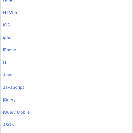
HTML5
IOS
ipad
iPhone
IT
Java
JavaScript
jQuery
jQuery Mobile
JSON