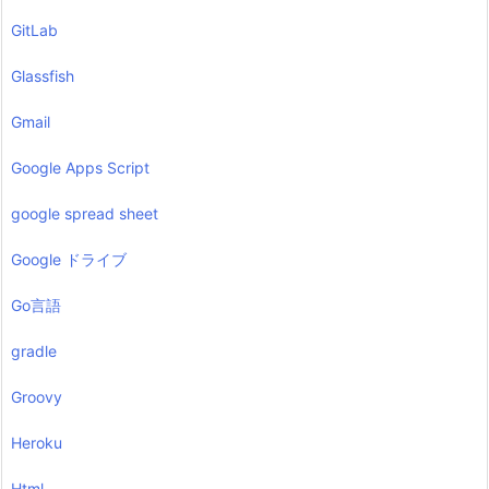
GitLab
Glassfish
Gmail
Google Apps Script
google spread sheet
Google ドライブ
Go言語
gradle
Groovy
Heroku
Html