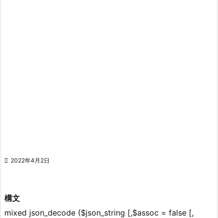

2022年4月2日
構文
mixed json_decode ($json_string [,$assoc = false [,