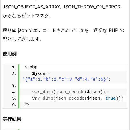
JSON_OBJECT_AS_ARRAY, JSON_THROW_ON_ERROR.
からなるビットマスク。
戻り値 json でエンコードされたデータを、適切な PHP の
型として返します。
使用例
<
?php
   $json = 
'{"a":1,"b":2,"c":3,"d":4,"e":5}'
;
var_dump
(
json_decode
(
$json
))
;
var_dump
(
json_decode
(
$json, 
true
))
;
?
>
実行結果