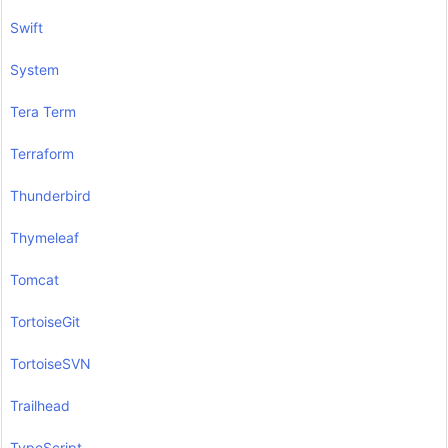
Swift
System
Tera Term
Terraform
Thunderbird
Thymeleaf
Tomcat
TortoiseGit
TortoiseSVN
Trailhead
TypeScript