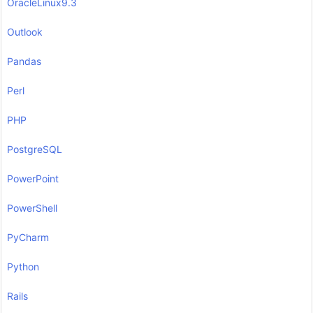
OracleLinux9.3
Outlook
Pandas
Perl
PHP
PostgreSQL
PowerPoint
PowerShell
PyCharm
Python
Rails