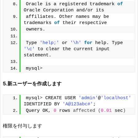
Oracle is a registered trademark 
of
Oracle Corporation and/or its
affiliates. Other names may be 
trademarks 
of
 their respective
owners.
Type 
'help;'
 or 
'\h'
for
 help. Type 
'\c'
 to clear the current input 
statement.
mysql
>
5.新ユーザーを作成します
mysql
>
 CREATE USER 
'admin'
@
'localhost'
IDENTIFIED BY 
'A@123abc#'
;
Query OK, 
0
 rows 
affected
(
0.01
 sec
)
権限を付与します