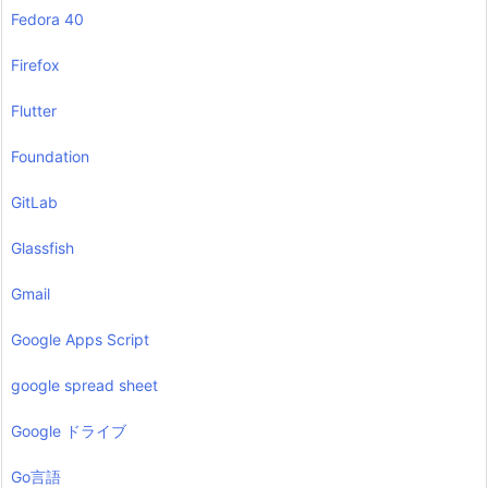
Fedora 40
Firefox
Flutter
Foundation
GitLab
Glassfish
Gmail
Google Apps Script
google spread sheet
Google ドライブ
Go言語