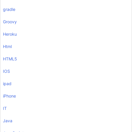
gradle
Groovy
Heroku
Html
HTML5
IOS
ipad
iPhone
IT
Java