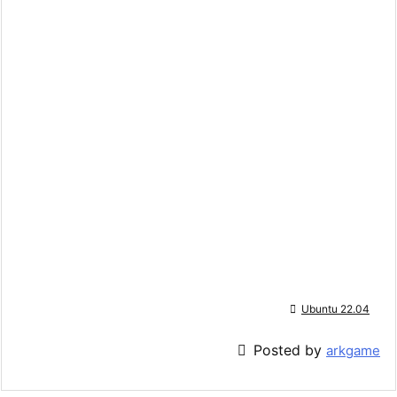

Ubuntu 22.04

Posted by
arkgame