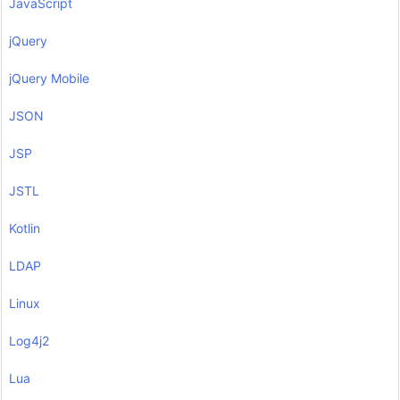
JavaScript
jQuery
jQuery Mobile
JSON
JSP
JSTL
Kotlin
LDAP
Linux
Log4j2
Lua