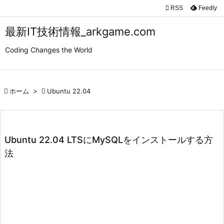

RSS
Feedly

メニュ
最新IT技術情報_arkgame.com

Coding Changes the World
サイド

前へ

ホーム
>

Ubuntu 22.04

次へ

検索
Ubuntu 22.04 LTSにMySQLをインストールする方
法