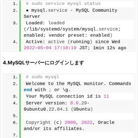
# sudo service mysql status
● mysql.
service
 - MySQL Community 
Server
Loaded: 
loaded
(
/lib/systemd/system/mysql.
service
; 
enabled; vendor preset: enabled
)
Active: 
active
(
running
)
 since Wed 
2022
-
05
-
04
17
:
18
:
19
 JST; 1min 12s ago
4.MySQLサーバーにログインします
# sudo mysql
Welcome to the MySQL monitor. Commands 
end
 with 
;
 or \g.
Your MySQL connection id is 
11
Server version: 
8.0
.
29
-
0ubuntu0.
22
.
04
.
1
(
Ubuntu
)
Copyright
(
c
)
2000
, 
2022
, Oracle 
and/or its affiliates.