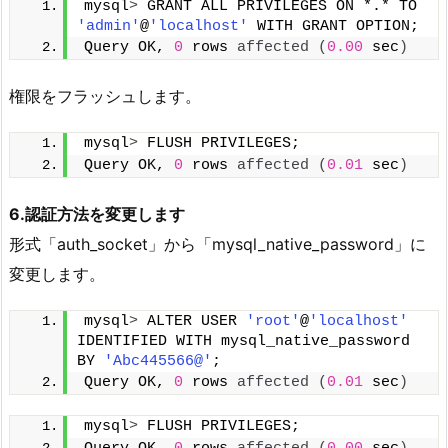
mysql
>
 GRANT ALL PRIVILEGES ON *.* TO 
'admin'
@
'localhost'
 WITH GRANT OPTION;
Query OK, 
0
 rows 
affected
(
0.00
 sec
)
権限をフラッシュします。
mysql
>
 FLUSH PRIVILEGES;
Query OK, 
0
 rows 
affected
(
0.01
 sec
)
6.認証方法を変更します
形式「auth_socket」から「mysql_native_password」に
変更します。
mysql
>
 ALTER USER 
'root'
@
'localhost'
IDENTIFIED WITH mysql_native_password 
BY 
'Abc445566@'
;
Query OK, 
0
 rows 
affected
(
0.01
 sec
)
mysql
>
 FLUSH PRIVILEGES;