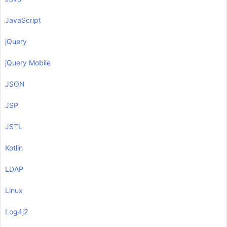
JavaScript
jQuery
jQuery Mobile
JSON
JSP
JSTL
Kotlin
LDAP
Linux
Log4j2