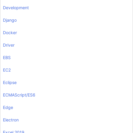
Development
Django
Docker
Driver
EBS
EC2
Eclipse
ECMAScript/ES6
Edge
Electron
Excel 2019