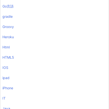
Go言語
gradle
Groovy
Heroku
Html
HTML5
IOS
ipad
iPhone
IT
Java