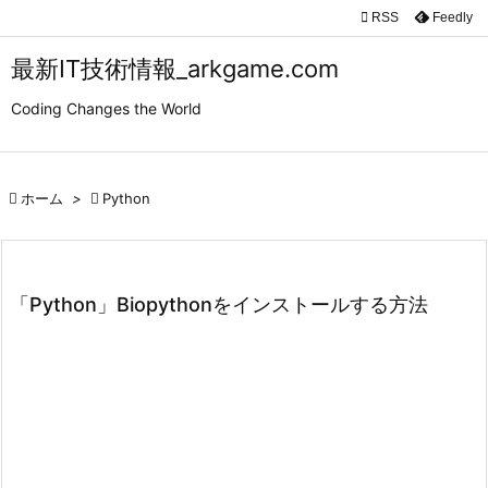

RSS
Feedly

メニュ
最新IT技術情報_arkgame.com

Coding Changes the World
サイド

前へ

ホーム
>

Python

次へ

検索
「Python」Biopythonをインストールする方法