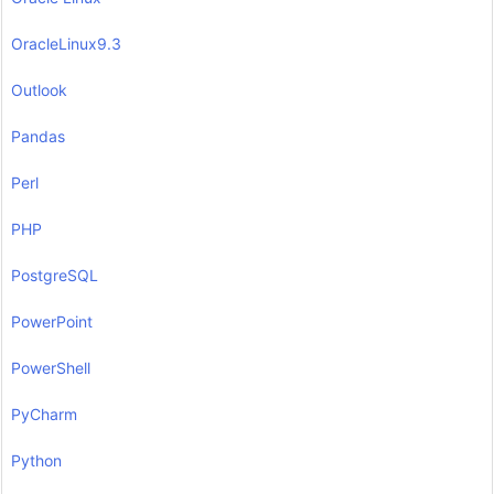
OracleLinux9.3
Outlook
Pandas
Perl
PHP
PostgreSQL
PowerPoint
PowerShell
PyCharm
Python