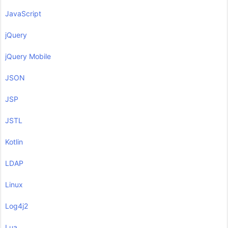
JavaScript
jQuery
jQuery Mobile
JSON
JSP
JSTL
Kotlin
LDAP
Linux
Log4j2
Lua