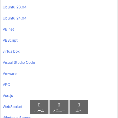
Ubuntu 23.04
Ubuntu 24.04
VB.net
VBScript
virtualbox
Visual Studio Code
Vmware
VPC
Vue.js



WebScoket
メニュー
上へ
ホーム
Windows Server