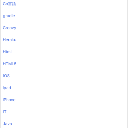
Go言語
gradle
Groovy
Heroku
Html
HTML5
IOS
ipad
iPhone
IT
Java