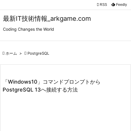

RSS
Feedly

メニュ
最新IT技術情報_arkgame.com

Coding Changes the World
サイド

前へ

ホーム
>

PostgreSQL

次へ

検索
「Windows10」コマンドプロンプトから
PostgreSQL 13へ接続する方法