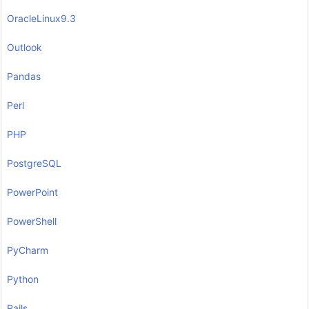
OracleLinux9.3
Outlook
Pandas
Perl
PHP
PostgreSQL
PowerPoint
PowerShell
PyCharm
Python
Rails