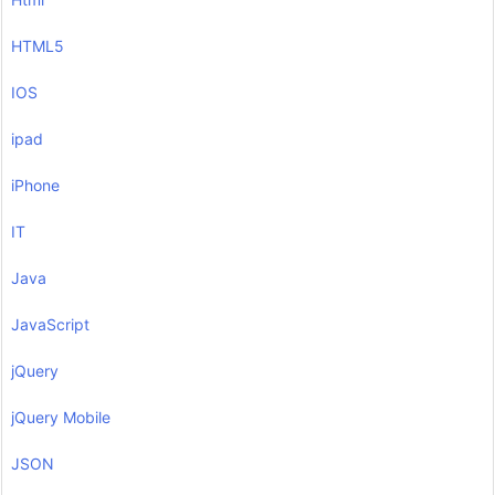
HTML5
IOS
ipad
iPhone
IT
Java
JavaScript
jQuery
jQuery Mobile
JSON