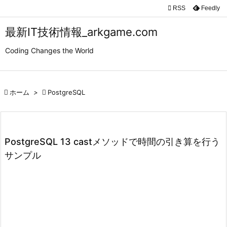

RSS
Feedly

メニュ
最新IT技術情報_arkgame.com

Coding Changes the World
サイド

前へ

ホーム
>

PostgreSQL

次へ

検索
PostgreSQL 13 castメソッドで時間の引き算を行う
サンプル