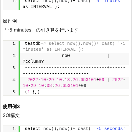
select 
now
()
,
now
()
+ 
cast
(
'5 minutes'
as INTERVAL 
)
;
操作例
「-5 minutes」の引き算を行います
testdb=
# select now(),now()+ cast( '-5 
minutes' as INTERVAL );
              now              
|
?column?
-------------------------------+------
-------------------------
2022
-
10
-
29
10
:
13
:
26.653101
+
09
|
2022
-
10
-
29
10
:
08
:
26.653101
+
09
(
1
 行
)
使用例3
SQl構文
select 
now
()
,
now
()
+ 
cast
(
'-5 seconds'