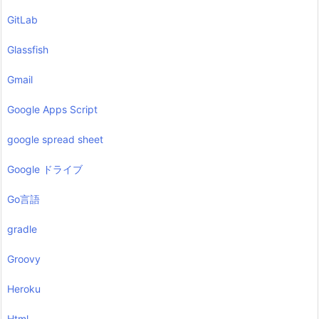
GitLab
Glassfish
Gmail
Google Apps Script
google spread sheet
Google ドライブ
Go言語
gradle
Groovy
Heroku
Html