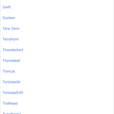
Swift
System
Tera Term
Terraform
Thunderbird
Thymeleaf
Tomcat
TortoiseGit
TortoiseSVN
Trailhead
TypeScript