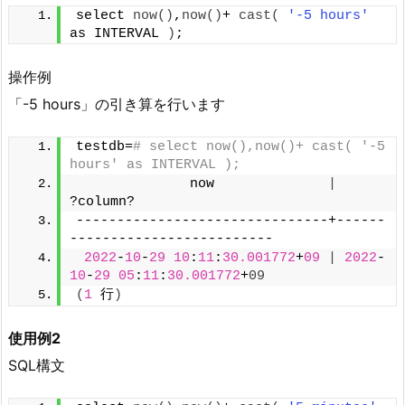
select 
now
()
,
now
()
+ 
cast
(
'-5 hours'
as INTERVAL 
)
;
操作例
「-5 hours」の引き算を行います
testdb=
# select now(),now()+ cast( '-5 
hours' as INTERVAL );
              now              
|
?column?
-------------------------------+------
-------------------------
2022
-
10
-
29
10
:
11
:
30.001772
+
09
|
2022
-
10
-
29
05
:
11
:
30.001772
+
09
(
1
 行
)
使用例2
SQL構文