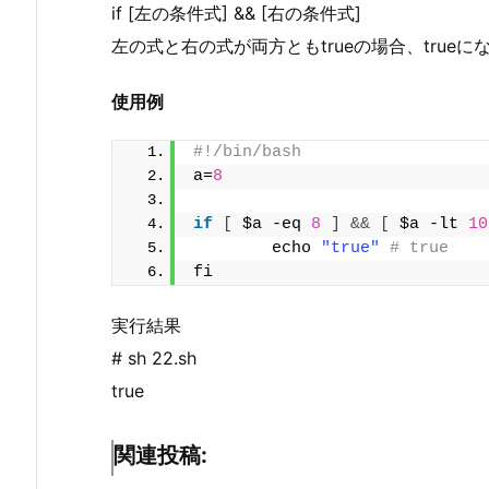
if [左の条件式] && [右の条件式]
左の式と右の式が両方ともtrueの場合、trueに
使用例
#!/bin/bash
a=
8
if
[
 $a -eq 
8
]
&&
[
 $a -lt 
10
        echo 
"true"
# true
fi
実行結果
# sh 22.sh
true
関連投稿: