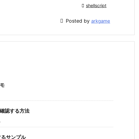

shellscript

Posted by
arkgame
メモ
かを確認する方法
.
較するサンプル