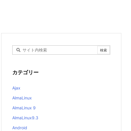
カテゴリー
Ajax
AlmaLinux
AlmaLinux 9
AlmaLinux9.3
Android