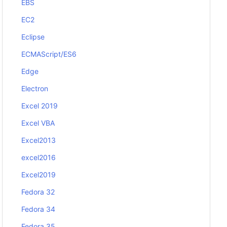
EBS
EC2
Eclipse
ECMAScript/ES6
Edge
Electron
Excel 2019
Excel VBA
Excel2013
excel2016
Excel2019
Fedora 32
Fedora 34
Fedora 35