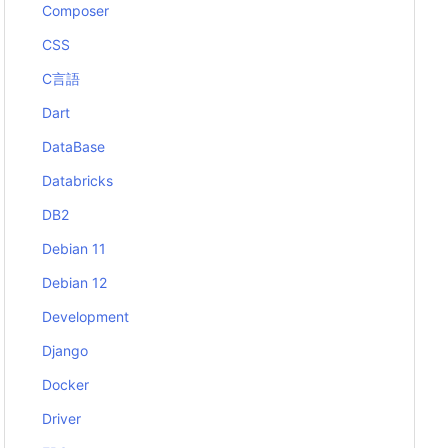
Composer
CSS
C言語
Dart
DataBase
Databricks
DB2
Debian 11
Debian 12
Development
Django
Docker
Driver