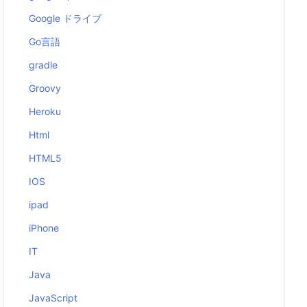
Google ドライブ
Go言語
gradle
Groovy
Heroku
Html
HTML5
IOS
ipad
iPhone
IT
Java
JavaScript