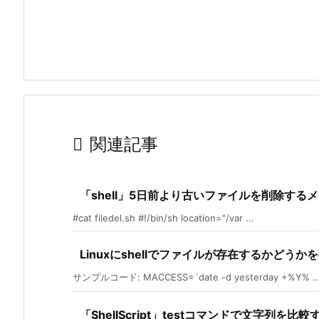

関連記事
「shell」5日前より古いファイルを削除する
#cat filedel.sh #!/bin/sh location="/var ...
Linuxにshellでファイルが存在するかどう
サンプルコード: MACCESS=`date -d yesterday +%Y% ..
「ShellScript」testコマンドで文字列を比