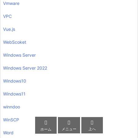
Vmware
VPC
Vue.js
WebScoket
Windows Server
Windows Server 2022
Windows10
Windows11
winndoo
WinSCP



メニュー
上へ
ホーム
Word