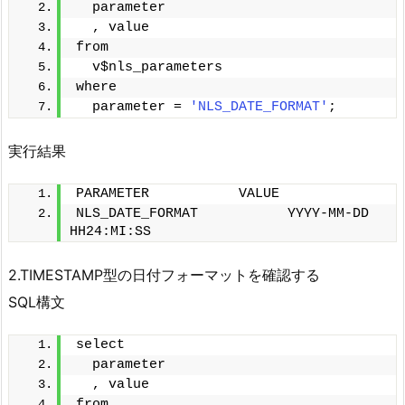
  parameter
  , value 
from
  v$nls_parameters 
where
  parameter = 
'NLS_DATE_FORMAT'
;
実行結果
PARAMETER      　　　VALUE
NLS_DATE_FORMAT           YYYY-MM-DD 
HH24:MI:SS
2.TIMESTAMP型の日付フォーマットを確認する
SQL構文
select
  parameter
  , value 
from