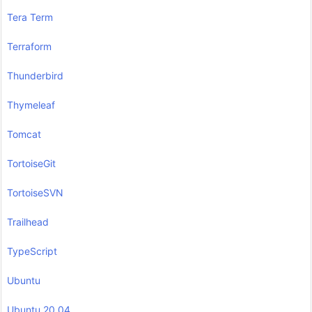
Tera Term
Terraform
Thunderbird
Thymeleaf
Tomcat
TortoiseGit
TortoiseSVN
Trailhead
TypeScript
Ubuntu
Ubuntu 20.04