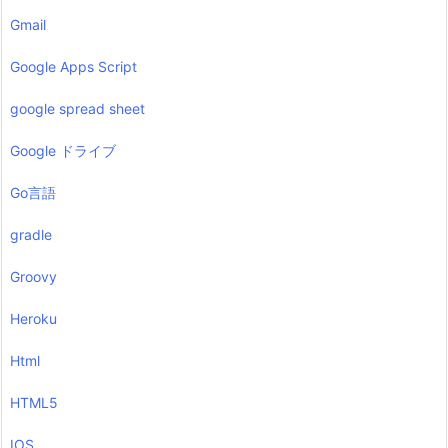
Gmail
Google Apps Script
google spread sheet
Google ドライブ
Go言語
gradle
Groovy
Heroku
Html
HTML5
IOS