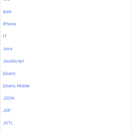
ipad
iPhone
IT
Java
JavaScript
jQuery
jQuery Mobile
JSON
JSP
JSTL