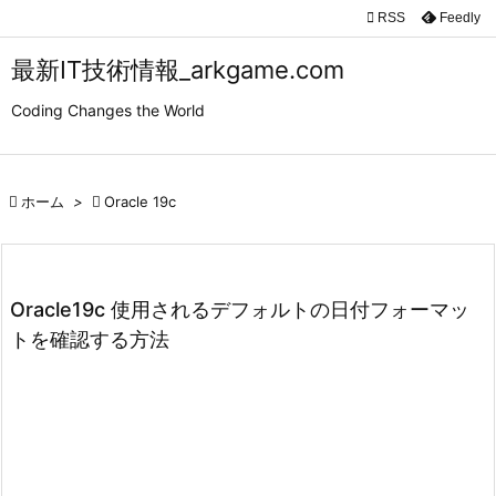

RSS
Feedly

メニュ
最新IT技術情報_arkgame.com

Coding Changes the World
サイド

前へ

ホーム
>

Oracle 19c

次へ

検索
Oracle19c 使用されるデフォルトの日付フォーマッ
トを確認する方法