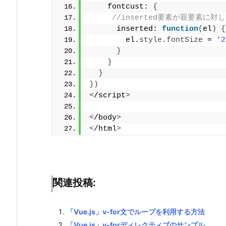
    fontcust: 
{
//inserted要素が親要素に
      inserted: 
function
(
el
)
{
        el.
style
.
fontSize
 = 
'2
}
}
}
})
<
/script
>
<
/body
>
<
/html
>
関連投稿:
「Vue.js」v-for文でループを利用する方法
「Vue.js」v-forディレクティブのサンプル