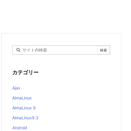
カテゴリー
Ajax
AlmaLinux
AlmaLinux 9
AlmaLinux9.3
Android