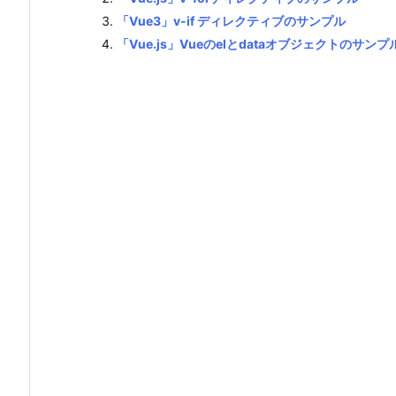
「Vue3」v-if ディレクティブのサンプル
「Vue.js」Vueのelとdataオブジェクトのサンプ