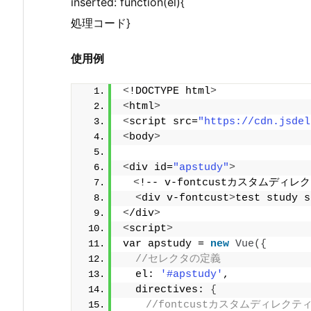
inserted: function(el){
処理コード}
使用例
<
!DOCTYPE html
>
<
html
>
<
script src=
"https://cdn.jsdel
<
body
>
<
div id=
"apstudy"
>
<
!-- v-fontcustカスタムディレ
<
div v-fontcust
>
test study s
<
/div
>
<
script
>
var apstudy = 
new
Vue
({
//セレクタの定義
  el: 
'#apstudy'
,
  directives: 
{
//fontcustカスタムディレクテ