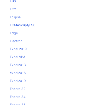
EBS
EC2
Eclipse
ECMAScript/ES6
Edge
Electron
Excel 2019
Excel VBA
Excel2013
excel2016
Excel2019
Fedora 32
Fedora 34
Fedora 35