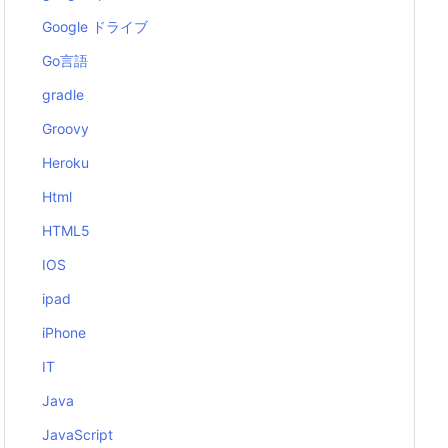
Google ドライブ
Go言語
gradle
Groovy
Heroku
Html
HTML5
IOS
ipad
iPhone
IT
Java
JavaScript