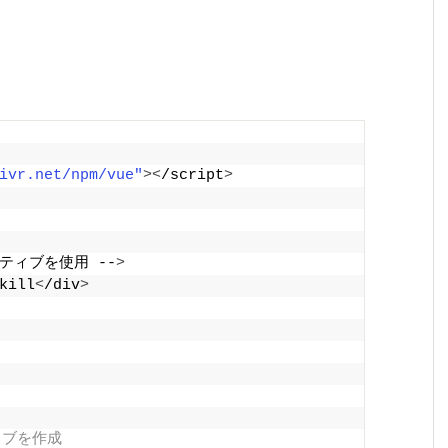
ivr.net/npm/vue"
><
/script
>
クティブを使用 --
>
kill
<
/div
>
ィブを作成