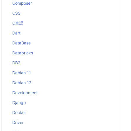
Composer
CSS
C言語
Dart
DataBase
Databricks
DB2
Debian 11
Debian 12
Development
Django
Docker
Driver