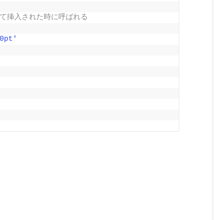
対して挿入された時に呼ばれる
0pt'