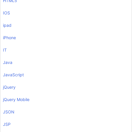
HTML5
IOS
ipad
iPhone
IT
Java
JavaScript
jQuery
jQuery Mobile
JSON
JSP