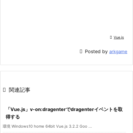

Vue.js

Posted by
arkgame

関連記事
「Vue.js」v-on:dragenterでdragenterイベントを取
得する
環境 Windows10 home 64bit Vue.js 3.2.2 Goo ...