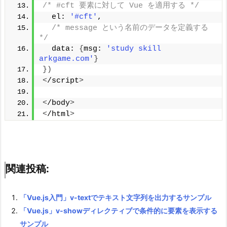
/* #cft 要素に対して Vue を適用する */
  el: 
'#cft'
,
/* message という名前のデータを定義する 
*/
  data: 
{
msg: 
'study skill 
arkgame.com'
}
})
<
/script
>
<
/body
>
<
/html
>
関連投稿:
「Vue.js入門」v-textでテキスト文字列を出力するサンプル
「Vue.js」v-showディレクティブで条件的に要素を表示する
サンプル