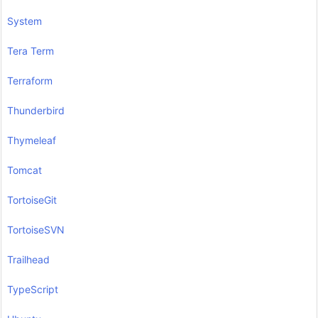
System
Tera Term
Terraform
Thunderbird
Thymeleaf
Tomcat
TortoiseGit
TortoiseSVN
Trailhead
TypeScript