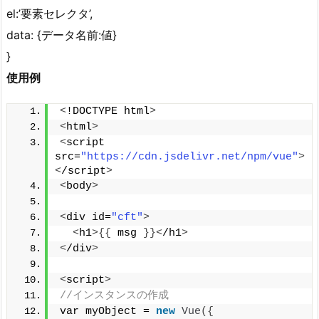
el:’要素セレクタ’,
data: {データ名前:値}
}
使用例
<
!DOCTYPE html
>
<
html
>
<
script 
src=
"https://cdn.jsdelivr.net/npm/vue"
>
<
/script
>
<
body
>
<
div id=
"cft"
>
<
h1
>{{
 msg 
}}<
/h1
>
<
/div
>
<
script
>
//インスタンスの作成
var myObject = 
new
Vue
({