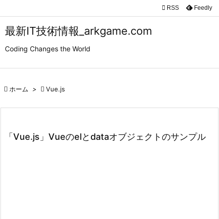

RSS
Feedly

メニュ
最新IT技術情報_arkgame.com

Coding Changes the World
サイド

前へ

ホーム
>

Vue.js

次へ

検索
「Vue.js」Vueのelとdataオブジェクトのサンプル