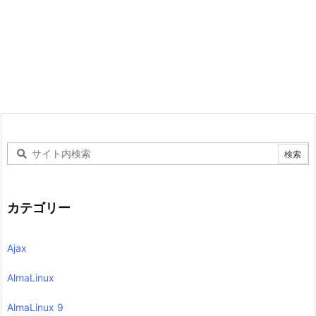
カテゴリー
Ajax
AlmaLinux
AlmaLinux 9