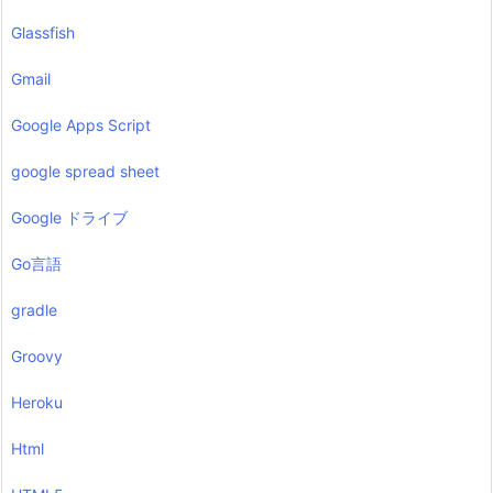
Glassfish
Gmail
Google Apps Script
google spread sheet
Google ドライブ
Go言語
gradle
Groovy
Heroku
Html