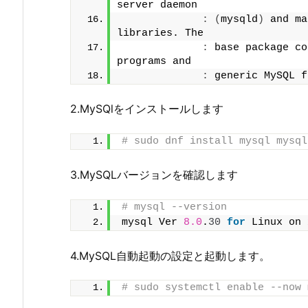
server daemon
:
(
mysqld
)
 and ma
libraries. The
:
 base package co
programs and
:
 generic MySQL f
2.MySQlをインストールします
# sudo dnf install mysql mysql
3.MySQLバージョンを確認します
# mysql --version
mysql Ver 
8.0
.
30
for
 Linux on 
4.MySQL自動起動の設定と起動します。
# sudo systemctl enable --now 