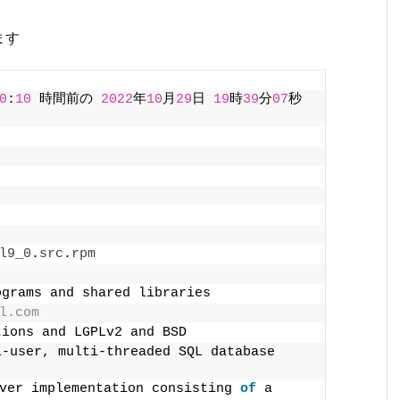
ます
0
:
10
 時間前の 
2022
年
10
月
29
日 
19
時
39
分
07
秒 
l9_0
.
src
.
rpm
ograms and shared libraries
l.com
tions and LGPLv2 and BSD
-user, multi-threaded SQL database 
ver implementation consisting 
of
 a 