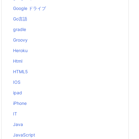
Google ドライブ
Go言語
gradle
Groovy
Heroku
Html
HTML5
IOS
ipad
iPhone
IT
Java
JavaScript