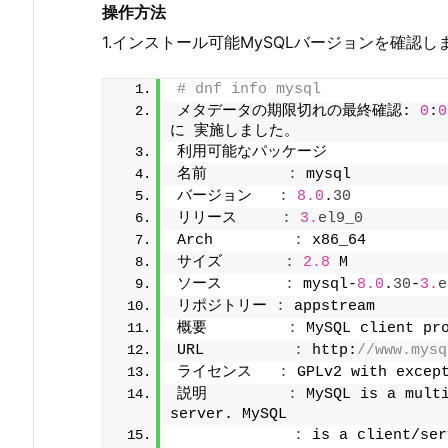
操作方法
1.インストール可能MySQLバージョンを確認し
# dnf info mysql
メタデータの期限切れの最終確認: 
0
:
0
に 実施しました。
利用可能なパッケージ
名前         
:
 mysql
バージョン   
:
8.0
.
30
リリース     
:
3.
el9_0
Arch         
:
 x86_64
サイズ       
:
2.8
 M
ソース       
:
 mysql-
8.0
.
30
-
3.
e
リポジトリー 
:
 appstream
概要         
:
 MySQL client pr
URL          
:
 http:
//www.mysq
ライセンス   
:
 GPLv2 with excep
説明         
:
 MySQL is a multi
server. MySQL
:
 is a client/ser