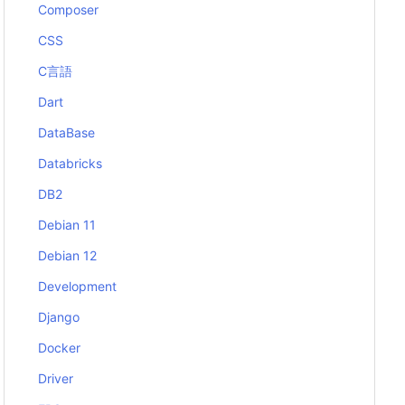
Composer
CSS
C言語
Dart
DataBase
Databricks
DB2
Debian 11
Debian 12
Development
Django
Docker
Driver