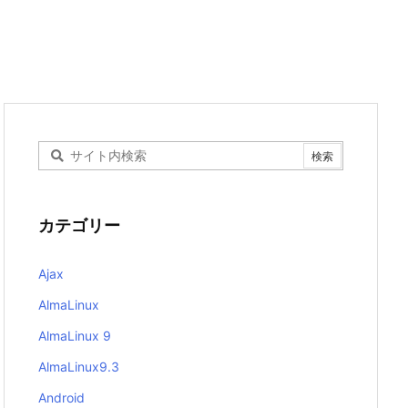
カテゴリー
Ajax
AlmaLinux
AlmaLinux 9
AlmaLinux9.3
Android