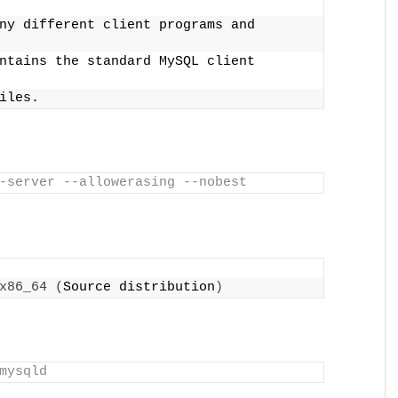
ny different client programs and 
ntains the standard MySQL client 
iles.
-server --allowerasing --nobest
x86_64
(
Source distribution
)
mysqld