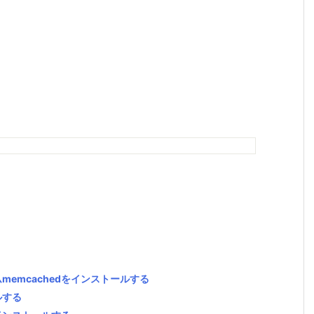
ムmemcachedをインストールする
ールする