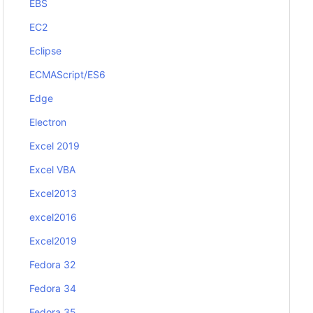
EBS
EC2
Eclipse
ECMAScript/ES6
Edge
Electron
Excel 2019
Excel VBA
Excel2013
excel2016
Excel2019
Fedora 32
Fedora 34
Fedora 35