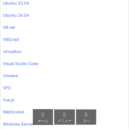
Ubuntu 23.04
Ubuntu 24.04
VB.net
VBScript
virtualbox
Visual Studio Code
Vmware
VPC
Vue.js
WebScoket



メニュー
上へ
ホーム
Windows Server