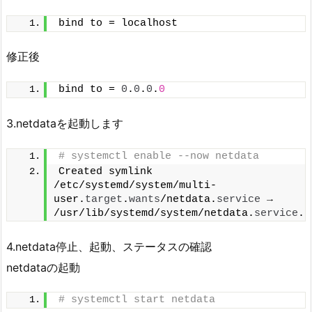
bind to = localhost
修正後
bind to = 
0
.
0
.
0
.
0
3.netdataを起動します
# systemctl enable --now netdata
Created symlink 
/etc/systemd/system/multi-
user.
target
.
wants
/netdata.
service
 → 
/usr/lib/systemd/system/netdata.
service
.
4.netdata停止、起動、ステータスの確認
netdataの起動
# systemctl start netdata