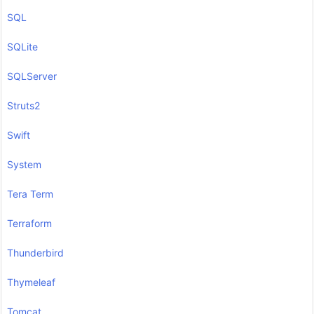
SQL
SQLite
SQLServer
Struts2
Swift
System
Tera Term
Terraform
Thunderbird
Thymeleaf
Tomcat