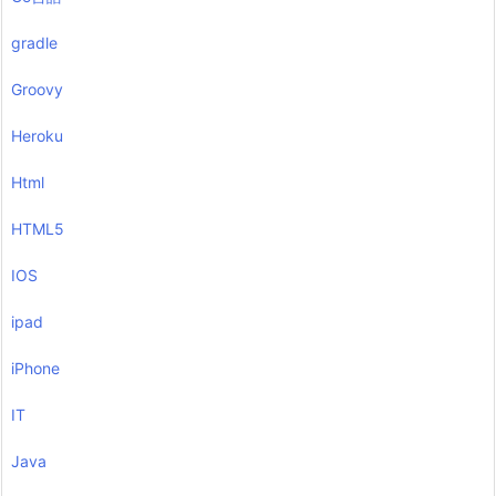
gradle
Groovy
Heroku
Html
HTML5
IOS
ipad
iPhone
IT
Java