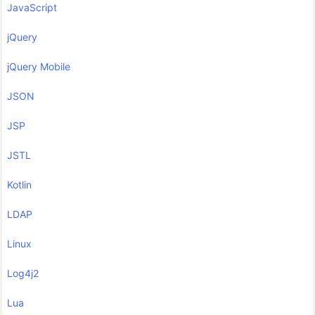
JavaScript
jQuery
jQuery Mobile
JSON
JSP
JSTL
Kotlin
LDAP
Linux
Log4j2
Lua