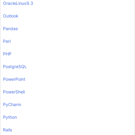
OracleLinux9.3
Outlook
Pandas
Perl
PHP
PostgreSQL
PowerPoint
PowerShell
PyCharm
Python
Rails