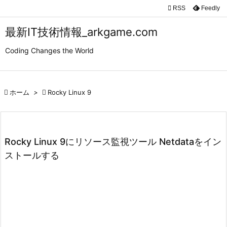

RSS
Feedly

メニュ
最新IT技術情報_arkgame.com

Coding Changes the World
サイド

前へ

ホーム
>

Rocky Linux 9

次へ

検索
Rocky Linux 9にリソース監視ツール Netdataをイン
ストールする