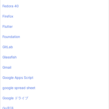
Fedora 40
Firefox
Flutter
Foundation
GitLab
Glassfish
Gmail
Google Apps Script
google spread sheet
Google ドライブ
Go言語