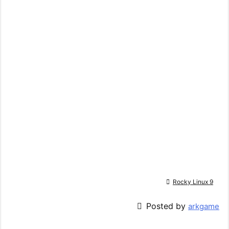

Rocky Linux 9

Posted by
arkgame