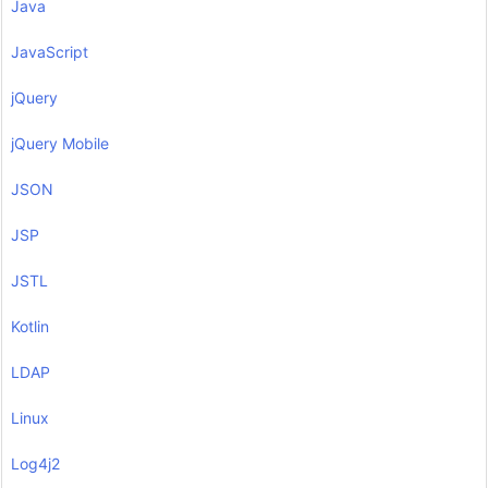
Java
JavaScript
jQuery
jQuery Mobile
JSON
JSP
JSTL
Kotlin
LDAP
Linux
Log4j2