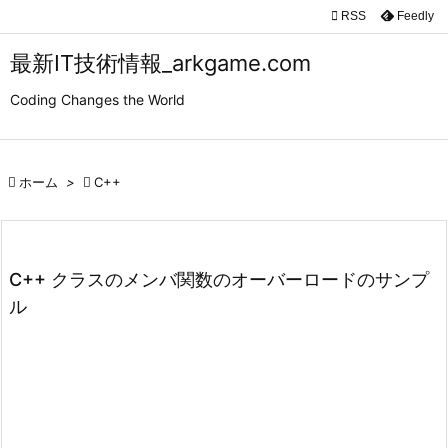

RSS
Feedly

メニュ
最新IT技術情報_arkgame.com

Coding Changes the World
サイド

前へ

ホーム
>

C++

次へ

検索
C++ クラスのメンバ関数のオーバーロードのサンプ
ル