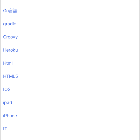
Go言語
gradle
Groovy
Heroku
Html
HTML5
IOS
ipad
iPhone
IT