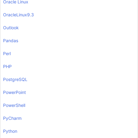
Oracle Linux
OracleLinux9.3
Outlook
Pandas
Perl
PHP
PostgreSQL
PowerPoint
PowerShell
PyCharm
Python