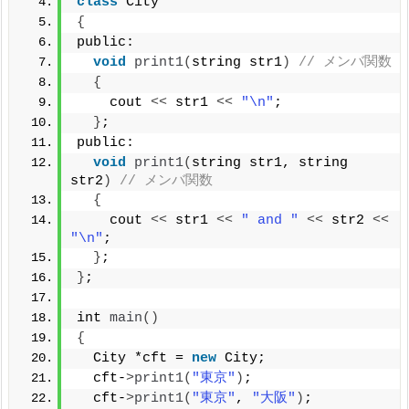
class
 City
{
public:
void
print1
(
string str1
)
// メンバ関数
{
    cout 
<<
 str1 
<<
"\n"
;
}
;
public:
void
print1
(
string str1, string 
str2
)
// メンバ関数
{
    cout 
<<
 str1 
<<
" and "
<<
 str2 
<<
"\n"
;
}
;
}
;
int 
main
()
{
  City *cft = 
new
 City;
  cft-
>
print1
(
"東京"
)
;         
  cft-
>
print1
(
"東京"
, 
"大阪"
)
; 