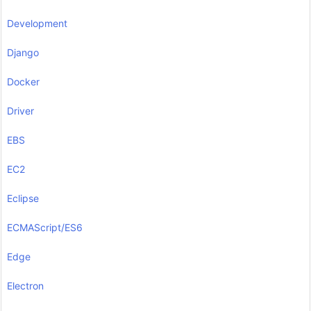
Development
Django
Docker
Driver
EBS
EC2
Eclipse
ECMAScript/ES6
Edge
Electron