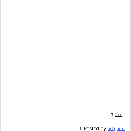

C++

Posted by
arkgame