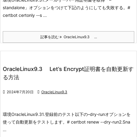
standalone」オプションをつけて下記のようにしても失敗する。
#
certbot certonly --s ...
記事を読む
OracleLinux9.3 ...
OracleLinux9.3 Let’s Encrypt証明書を自動更新す
る方法

2024年7月20日

OracleLinux9.3
環境
OracleLinux9.3
1.登録前のテスト
以下の–dry-runオプションを
使って自動更新をテストします。
# certbot renew --dry-run
2.Sna
...