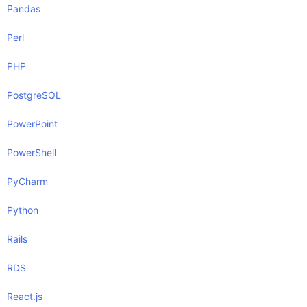
Pandas
Perl
PHP
PostgreSQL
PowerPoint
PowerShell
PyCharm
Python
Rails
RDS
React.js