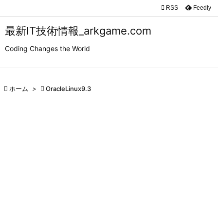

RSS
Feedly

メニュ
最新IT技術情報_arkgame.com

Coding Changes the World
サイド

前へ

ホーム
>

OracleLinux9.3

次へ

検索