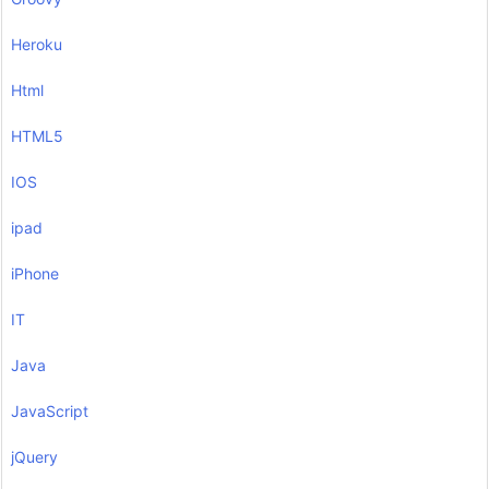
Heroku
Html
HTML5
IOS
ipad
iPhone
IT
Java
JavaScript
jQuery