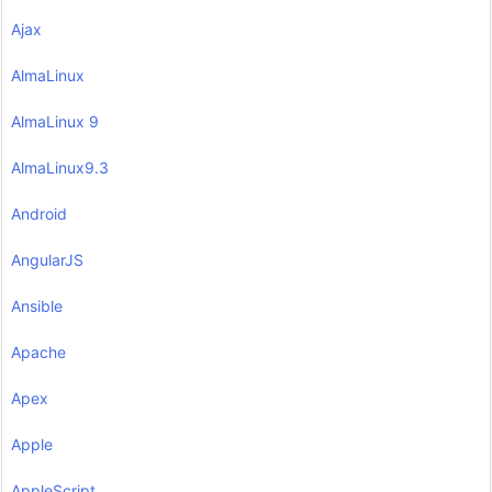
Ajax
AlmaLinux
AlmaLinux 9
AlmaLinux9.3
Android
AngularJS
Ansible
Apache
Apex
Apple
AppleScript