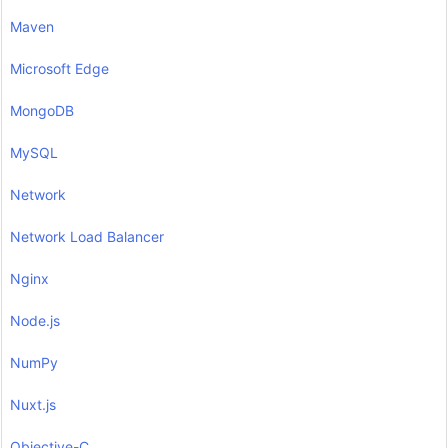
Maven
Microsoft Edge
MongoDB
MySQL
Network
Network Load Balancer
Nginx
Node.js
NumPy
Nuxt.js
Objective-C