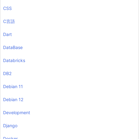
CSS
C言語
Dart
DataBase
Databricks
DB2
Debian 11
Debian 12
Development
Django
Docker