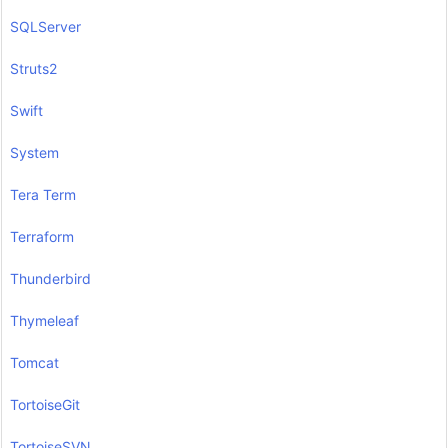
SQLServer
Struts2
Swift
System
Tera Term
Terraform
Thunderbird
Thymeleaf
Tomcat
TortoiseGit
TortoiseSVN