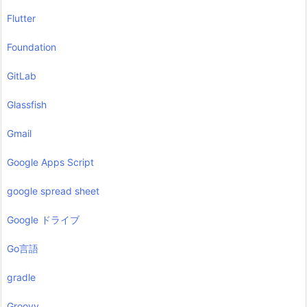
Flutter
Foundation
GitLab
Glassfish
Gmail
Google Apps Script
google spread sheet
Google ドライブ
Go言語
gradle
Groovy