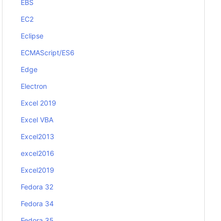
EBS
EC2
Eclipse
ECMAScript/ES6
Edge
Electron
Excel 2019
Excel VBA
Excel2013
excel2016
Excel2019
Fedora 32
Fedora 34
Fedora 35