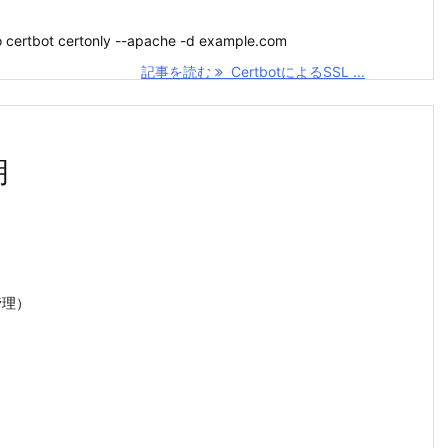
do certbot certonly --apache -d example.com
記事を読む
CertbotによるSSL ...
明
ド管理）