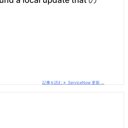
 a local update that の
記事を読む
ServiceNow 更新 ...