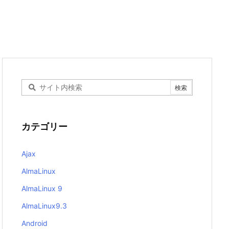
カテゴリー
Ajax
AlmaLinux
AlmaLinux 9
AlmaLinux9.3
Android