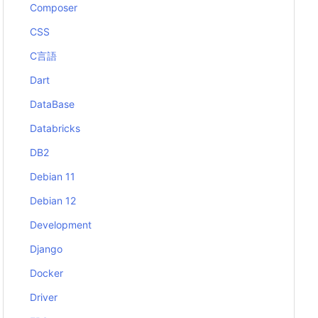
Composer
CSS
C言語
Dart
DataBase
Databricks
DB2
Debian 11
Debian 12
Development
Django
Docker
Driver