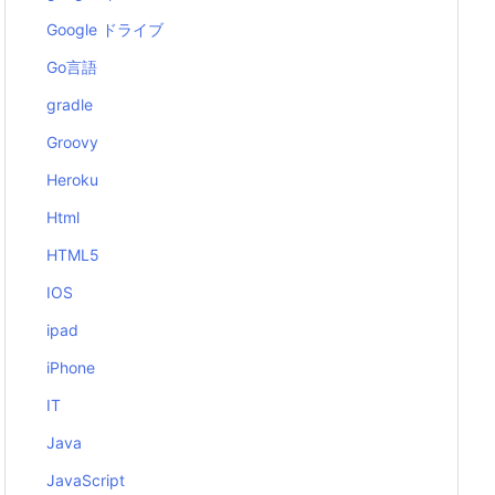
Google ドライブ
Go言語
gradle
Groovy
Heroku
Html
HTML5
IOS
ipad
iPhone
IT
Java
JavaScript