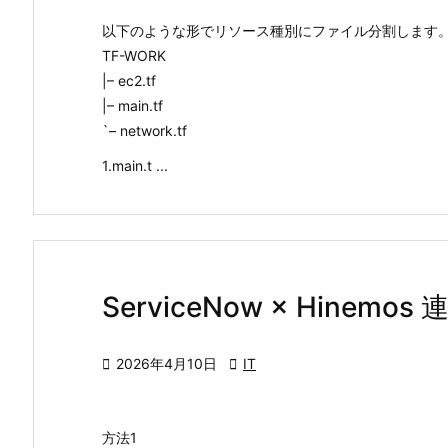
以下のような形でリソース種別にファイル分割します
TF-WORK
|– ec2.tf
|– main.tf
`– network.tf
1.main.t ...
ServiceNow × Hinem

2026年4月10日

IT
方法1