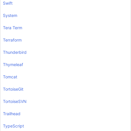
Swift
System
Tera Term
Terraform
Thunderbird
Thymeleaf
Tomcat
TortoiseGit
TortoiseSVN
Trailhead
TypeScript