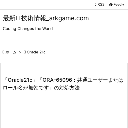

RSS
Feedly

メニュ
最新IT技術情報_arkgame.com

Coding Changes the World
サイド

前へ

ホーム
>

Oracle 21c

次へ

検索
「Oracle21c」「ORA-65096：共通ユーザーまたは
ロール名が無効です」の対処方法