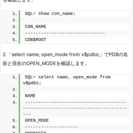
SQL
>
 show con_name;
CON_NAME
------------------------------
CDB$ROOT
2.「select name, open_mode from v$pdbs;」でPDBの名
前と現在のOPEN_MODEを確認します。
SQL
>
 select name, open_mode from 
v$pdbs;
NAME
--------------------------------------
---------------------------------------
---
OPEN_MODE
--------------------