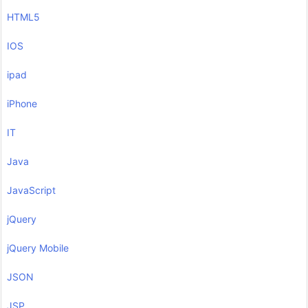
HTML5
IOS
ipad
iPhone
IT
Java
JavaScript
jQuery
jQuery Mobile
JSON
JSP