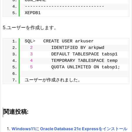
CON_NAME
------------------------------
XEPDB1
5.ユーザーを作成します。
SQL
>
   CREATE USER arkuser
2
       IDENTIFIED BY arkpwd
3
       DEFAULT TABLESPACE tabsp1
4
       TEMPORARY TABLESPACE temp
5
       QUOTA UNLIMITED ON tabsp1;
ユーザーが作成されました。
関連投稿:
Windows11に Oracle Database 21c Expressをインストール