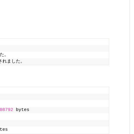
た。
ンされました。
08792
 bytes
tes