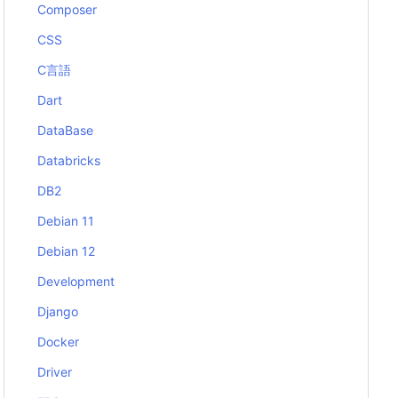
Composer
CSS
C言語
Dart
DataBase
Databricks
DB2
Debian 11
Debian 12
Development
Django
Docker
Driver