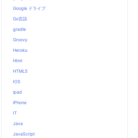
Google ドライブ
Go言語
gradle
Groovy
Heroku
Html
HTML5
IOS
ipad
iPhone
IT
Java
JavaScript