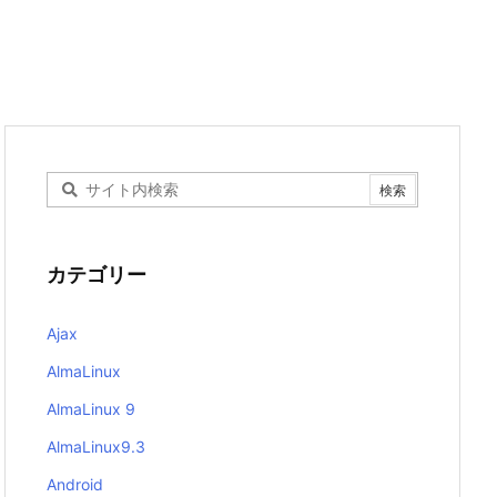
カテゴリー
Ajax
AlmaLinux
AlmaLinux 9
AlmaLinux9.3
Android