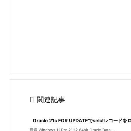

関連記事
Oracle 21c FOR UPDATEでselctレコー
環境 Windows 11 Pro 21H2 64bit Oracle Data ...