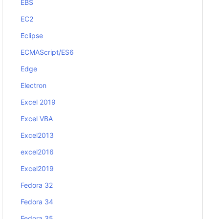
EBS
EC2
Eclipse
ECMAScript/ES6
Edge
Electron
Excel 2019
Excel VBA
Excel2013
excel2016
Excel2019
Fedora 32
Fedora 34
Fedora 35