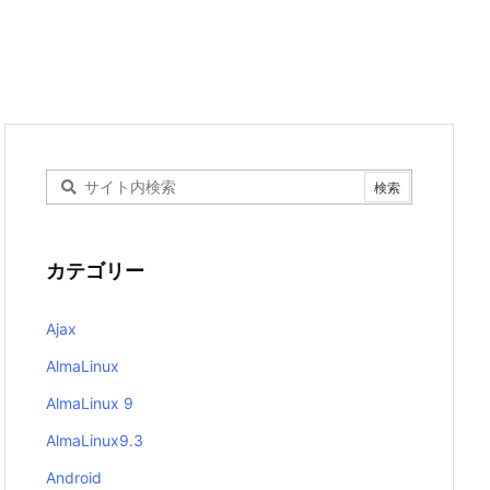
カテゴリー
Ajax
AlmaLinux
AlmaLinux 9
AlmaLinux9.3
Android