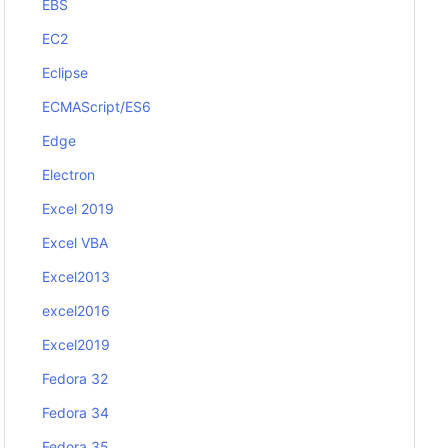
EBS
EC2
Eclipse
ECMAScript/ES6
Edge
Electron
Excel 2019
Excel VBA
Excel2013
excel2016
Excel2019
Fedora 32
Fedora 34
Fedora 35