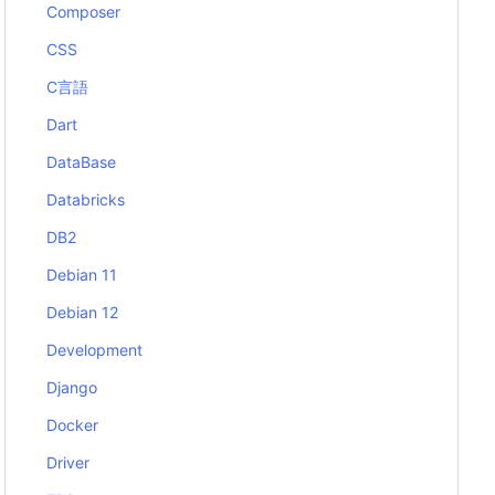
Composer
CSS
C言語
Dart
DataBase
Databricks
DB2
Debian 11
Debian 12
Development
Django
Docker
Driver