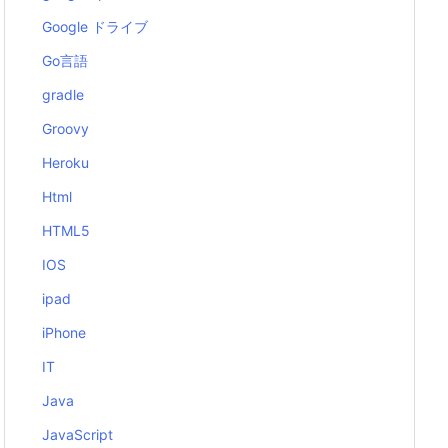
Google ドライブ
Go言語
gradle
Groovy
Heroku
Html
HTML5
IOS
ipad
iPhone
IT
Java
JavaScript